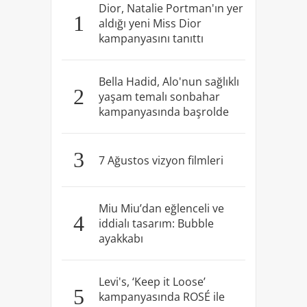
Dior, Natalie Portman'ın yer
1
aldığı yeni Miss Dior
kampanyasını tanıttı
Bella Hadid, Alo'nun sağlıklı
2
yaşam temalı sonbahar
kampanyasında başrolde
3
7 Ağustos vizyon filmleri
Miu Miu’dan eğlenceli ve
4
iddialı tasarım: Bubble
ayakkabı
Levi's, ‘Keep it Loose’
5
kampanyasında ROSÉ ile