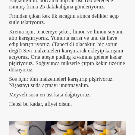
Yağladığımız borcama alıp alt üst 160 derecede
ısınmış fırına 25 dakikalığına gönderiyoruz.
Fırından çıkan kek ilk sıcağını atınca delikler açıp
sütle ıslatıyoruz.
Krema için; tencereye şeker, limon ve limon suyunu
alıp karıştırıyoruz. Yumurta sarısı ve unu da ilave
edip karıştırıyoruz. (Tanecikli olacaktır, hiç sorun
değil) Sıvı malzemeleri karıştırarak ekleyip karışımı
açıyoruz. Orta ateşte puding kıvamına gelene kadar
pişiriyoruz. Soğuyunca mikserle çırpıp kekin üzerine
döküyoruz.
Sos için; tüm malzemeleri karıştırıp pişiriyoruz.
Nişastayı suda açmayı unutmayalım.
Meyveli sosu en üst kata dağıtıyoruz.
Hepsi bu kadar, afiyet olsun.