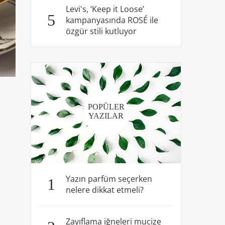
Levi's, ‘Keep it Loose’
5
kampanyasında ROSÉ ile
özgür stili kutluyor
POPÜLER
YAZILAR
Yazın parfüm seçerken
1
nelere dikkat etmeli?
Zayıflama iğneleri mucize