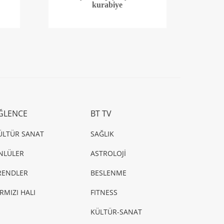
kurabiye
ĞLENCE
BT TV
ÜLTÜR SANAT
SAĞLIK
NLÜLER
ASTROLOJİ
RENDLER
BESLENME
IRMIZI HALI
FITNESS
KÜLTÜR-SANAT