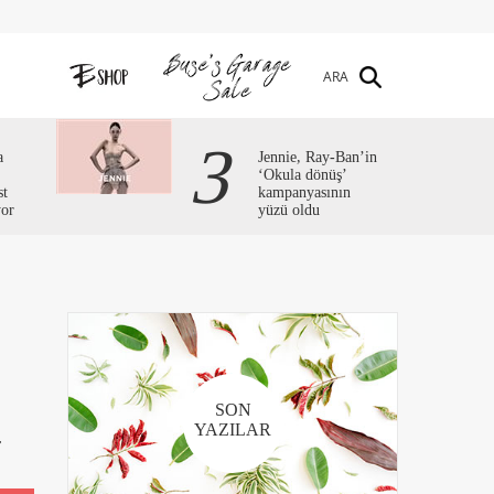
ARA
3
a
Jennie, Ray-Ban’in
‘Okula dönüş’
st
kampanyasının
yor
yüzü oldu
SON
YAZILAR
r