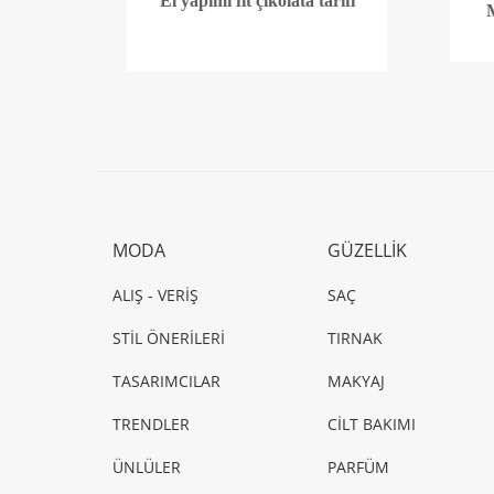
El yapımı fit çikolata tarifi
MODA
GÜZELLİK
ALIŞ - VERİŞ
SAÇ
STİL ÖNERİLERİ
TIRNAK
TASARIMCILAR
MAKYAJ
TRENDLER
CİLT BAKIMI
ÜNLÜLER
PARFÜM