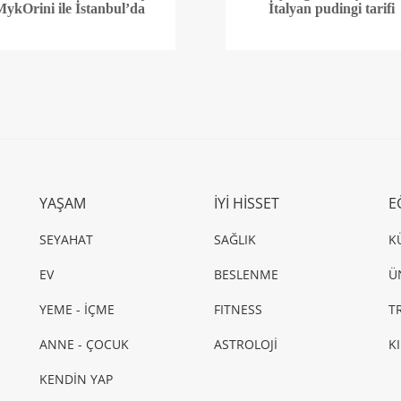
MykOrini ile İstanbul’da
İtalyan pudingi tarifi
YAŞAM
İYİ HİSSET
E
SEYAHAT
SAĞLIK
K
EV
BESLENME
Ü
YEME - İÇME
FITNESS
T
ANNE - ÇOCUK
ASTROLOJİ
K
KENDİN YAP