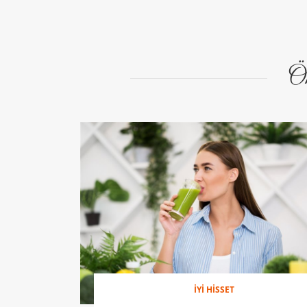
Ön
İYİ HİSSET