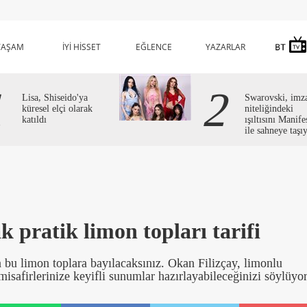
YAŞAM
İYİ HİSSET
EĞLENCE
YAZARLAR
1
2
Lisa, Shiseido'ya
Swarovski, imz
küresel elçi olarak
niteliğindeki
katıldı
ışıltısını Manife
ile sahneye taşı
 pratik limon topları tarifi
 bu limon toplara bayılacaksınız. Okan Filizçay, limonlu
misafirlerinize keyifli sunumlar hazırlayabileceğinizi söylüyo