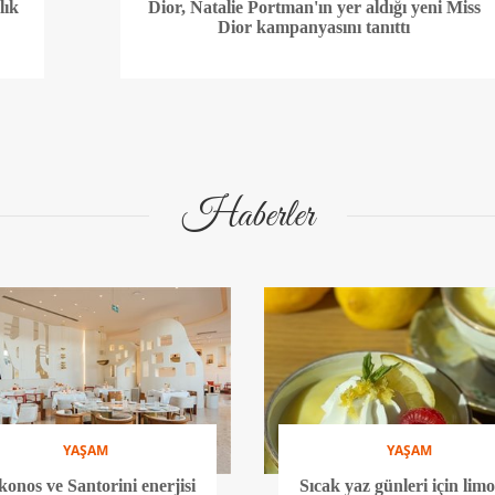
lık
Dior, Natalie Portman'ın yer aldığı yeni Miss
Dior kampanyasını tanıttı
Haberler
YAŞAM
YAŞAM
onos ve Santorini enerjisi
Sıcak yaz günleri için lim