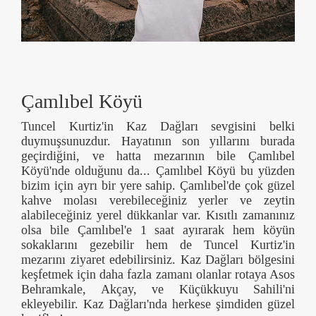
Çamlıbel Köyü
Tuncel Kurtiz'in Kaz Dağları sevgisini belki
duymuşsunuzdur. Hayatının son yıllarını burada
geçirdiğini, ve hatta mezarının bile Çamlıbel
Köyü'nde olduğunu da... Çamlıbel Köyü bu yüzden
bizim için ayrı bir yere sahip. Çamlıbel'de çok güzel
kahve molası verebileceğiniz yerler ve zeytin
alabileceğiniz yerel dükkanlar var. Kısıtlı zamanınız
olsa bile Çamlıbel'e 1 saat ayırarak hem köyün
sokaklarını gezebilir hem de Tuncel Kurtiz'in
mezarını ziyaret edebilirsiniz. Kaz Dağları bölgesini
keşfetmek için daha fazla zamanı olanlar rotaya Asos
Behramkale, Akçay, ve Küçükkuyu Sahili'ni
ekleyebilir. Kaz Dağları'nda herkese şimdiden güzel