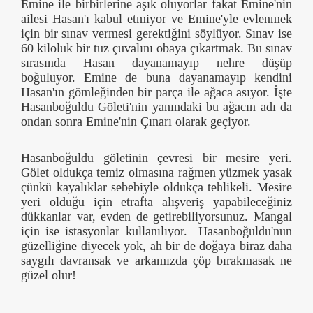
Emine ile birbirlerine aşık oluyorlar fakat Emine'nin
ailesi Hasan'ı kabul etmiyor ve Emine'yle evlenmek
için bir sınav vermesi gerektiğini söylüyor. Sınav ise
60 kiloluk bir tuz çuvalını obaya çıkartmak. Bu sınav
sırasında Hasan dayanamayıp nehre düşüp
boğuluyor. Emine de buna dayanamayıp kendini
Hasan'ın gömleğinden bir parça ile ağaca asıyor. İşte
Hasanboğuldu Göleti'nin yanındaki bu ağacın adı da
ondan sonra Emine'nin Çınarı olarak geçiyor.
Hasanboğuldu göletinin çevresi bir mesire yeri.
Gölet oldukça temiz olmasına rağmen yüzmek yasak
çünkü kayalıklar sebebiyle oldukça tehlikeli. Mesire
yeri olduğu için etrafta alışveriş yapabileceğiniz
dükkanlar var, evden de getirebiliyorsunuz. Mangal
için ise istasyonlar kullanılıyor. Hasanboğuldu'nun
güzelliğine diyecek yok, ah bir de doğaya biraz daha
saygılı davransak ve arkamızda çöp bırakmasak ne
güzel olur!