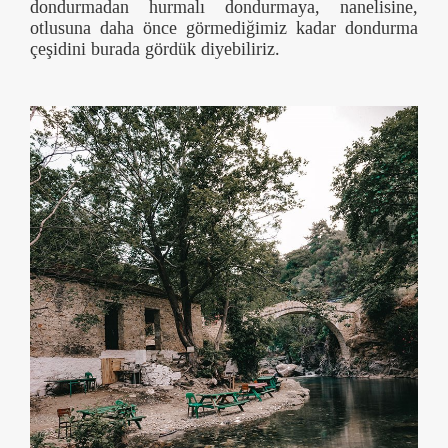
dondurmadan hurmalı dondurmaya, nanelisine,
otlusuna daha önce görmediğimiz kadar dondurma
çeşidini burada gördük diyebiliriz.