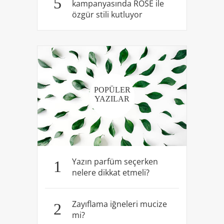
5
kampanyasında ROSÉ ile
özgür stili kutluyor
POPÜLER
YAZILAR
Yazın parfüm seçerken
1
nelere dikkat etmeli?
Zayıflama iğneleri mucize
2
mi?