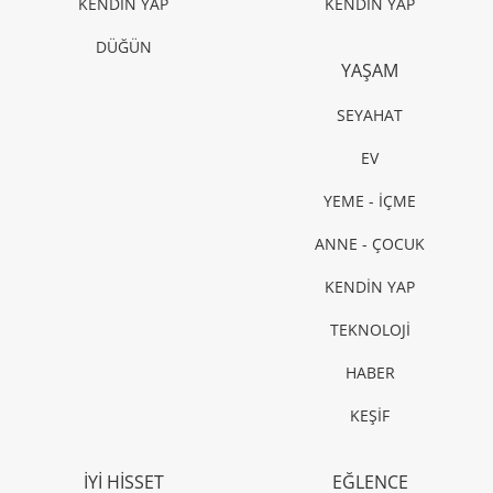
KENDİN YAP
KENDİN YAP
DÜĞÜN
YAŞAM
SEYAHAT
EV
YEME - İÇME
ANNE - ÇOCUK
KENDİN YAP
TEKNOLOJİ
HABER
KEŞİF
İYİ HİSSET
EĞLENCE