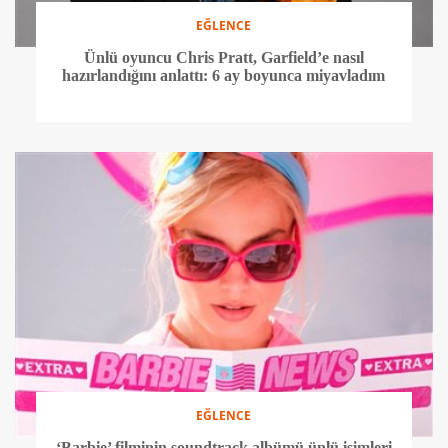
EĞLENCE
Ünlü oyuncu Chris Pratt, Garfield’e nasıl
hazırlandığını anlattı: 6 ay boyunca miyavladım
EĞLENCE
‘Barbie’ filminin soundtrack albümü ünlü isimleri