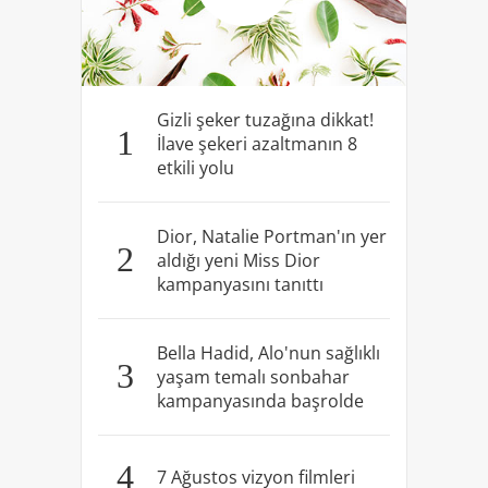
Gizli şeker tuzağına dikkat!
1
İlave şekeri azaltmanın 8
etkili yolu
Dior, Natalie Portman'ın yer
2
aldığı yeni Miss Dior
kampanyasını tanıttı
Bella Hadid, Alo'nun sağlıklı
3
yaşam temalı sonbahar
kampanyasında başrolde
4
7 Ağustos vizyon filmleri