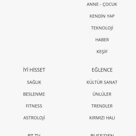
ANNE - ÇOCUK
KENDİN YAP
TEKNOLOJİ
HABER
KEŞİF
İYİ HİSSET
EĞLENCE
SAĞLIK
KÜLTÜR SANAT
BESLENME
ÜNLÜLER
FITNESS
TRENDLER
ASTROLOJİ
KIRMIZI HALI
BT TV
BUSE'DEN