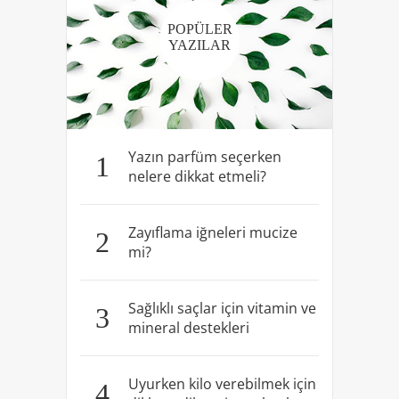
POPÜLER
YAZILAR
Yazın parfüm seçerken
1
nelere dikkat etmeli?
Zayıflama iğneleri mucize
2
mi?
Sağlıklı saçlar için vitamin ve
3
mineral destekleri
Uyurken kilo verebilmek için
4