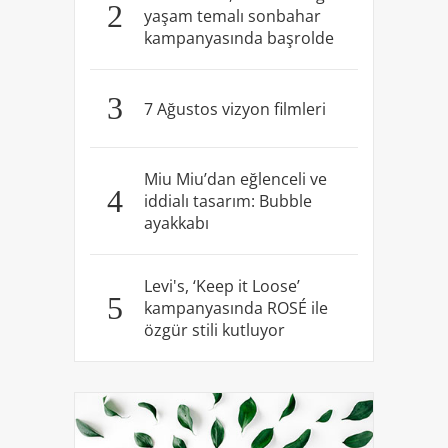
2
yaşam temalı sonbahar
kampanyasında başrolde
3
7 Ağustos vizyon filmleri
Miu Miu’dan eğlenceli ve
4
iddialı tasarım: Bubble
ayakkabı
Levi's, ‘Keep it Loose’
5
kampanyasında ROSÉ ile
özgür stili kutluyor