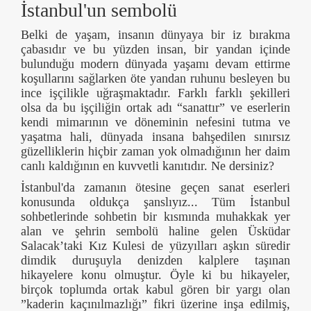
İstanbul'un sembolü
Belki de yaşam, insanın dünyaya bir iz bırakma
çabasıdır ve bu yüzden insan, bir yandan içinde
bulunduğu modern dünyada yaşamı devam ettirme
koşullarını sağlarken öte yandan ruhunu besleyen bu
ince işçilikle uğraşmaktadır. Farklı farklı şekilleri
olsa da bu işçiliğin ortak adı “sanattır” ve eserlerin
kendi mimarının ve döneminin nefesini tutma ve
yaşatma hali, dünyada insana bahşedilen sınırsız
güzelliklerin hiçbir zaman yok olmadığının her daim
canlı kaldığının en kuvvetli kanıtıdır. Ne dersiniz?
İstanbul'da zamanın ötesine geçen sanat eserleri
konusunda oldukça şanslıyız... Tüm İstanbul
sohbetlerinde sohbetin bir kısmında muhakkak yer
alan ve şehrin sembolü haline gelen Üsküdar
Salacak’taki Kız Kulesi de yüzyılları aşkın süredir
dimdik duruşuyla denizden kalplere taşınan
hikayelere konu olmuştur. Öyle ki bu hikayeler,
birçok toplumda ortak kabul gören bir yargı olan
”kaderin kaçınılmazlığı” fikri üzerine inşa edilmiş,