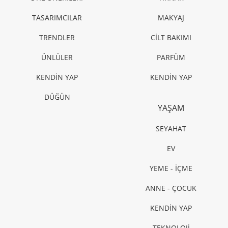
STİL ÖNERİLERİ
Leopar nasıl giyilmeli?