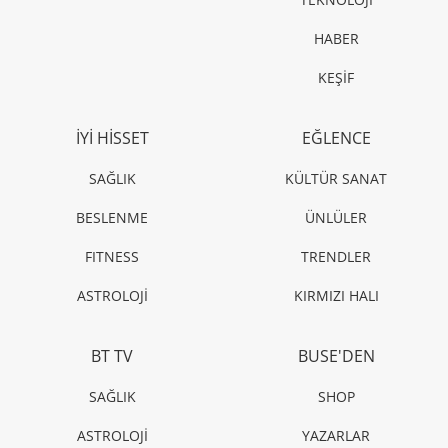
ÜNLÜLER
Kendall Jenner’ın kırmızı halı stili