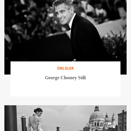
ÜNLÜLER
George Clooney Stili