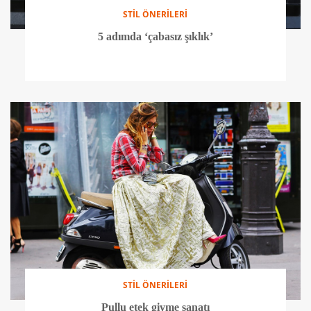
STİL ÖNERİLERİ
5 adımda ‘çabasız şıklık’
STİL ÖNERİLERİ
Pullu etek giyme sanatı