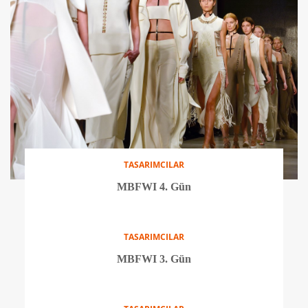
5 adımda süet trendi
STİL ÖNERİLERİ
Kırmızı tutkusu