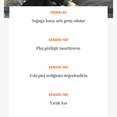
STİL ÖNERİLERİ
Gardırop detoksu için 4 fikir