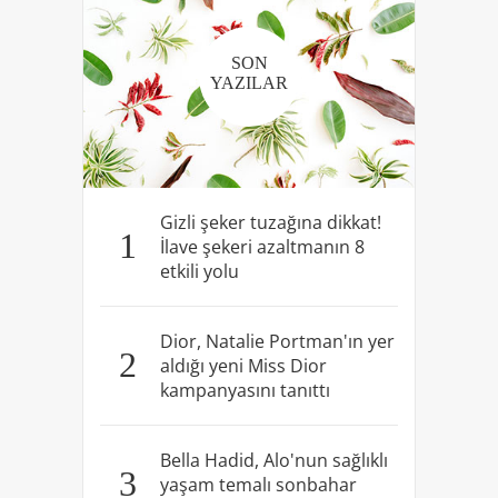
SON
YAZILAR
Gizli şeker tuzağına dikkat!
1
İlave şekeri azaltmanın 8
etkili yolu
Dior, Natalie Portman'ın yer
2
aldığı yeni Miss Dior
kampanyasını tanıttı
Bella Hadid, Alo'nun sağlıklı
3
yaşam temalı sonbahar