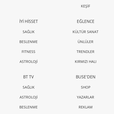
KEŞİF
İYİ HİSSET
EĞLENCE
SAĞLIK
KÜLTÜR SANAT
BESLENME
ÜNLÜLER
FITNESS
TRENDLER
ASTROLOJİ
KIRMIZI HALI
BT TV
BUSE'DEN
SAĞLIK
SHOP
ASTROLOJİ
YAZARLAR
BESLENME
REKLAM