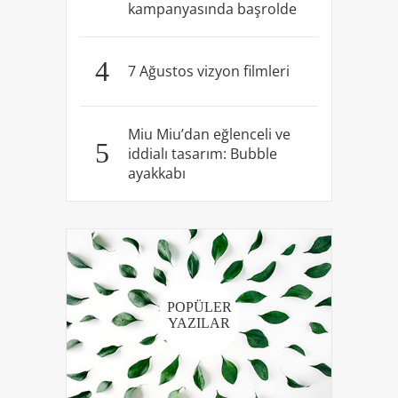
kampanyasında başrolde
4
7 Ağustos vizyon filmleri
Miu Miu’dan eğlenceli ve
5
iddialı tasarım: Bubble
ayakkabı
POPÜLER
YAZILAR