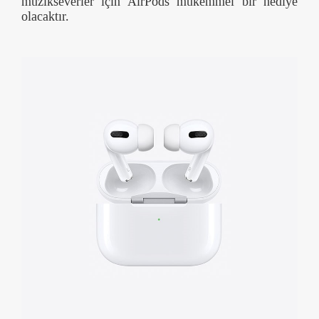
müzikseverler için AirPods mükemmel bir hediye
olacaktır.