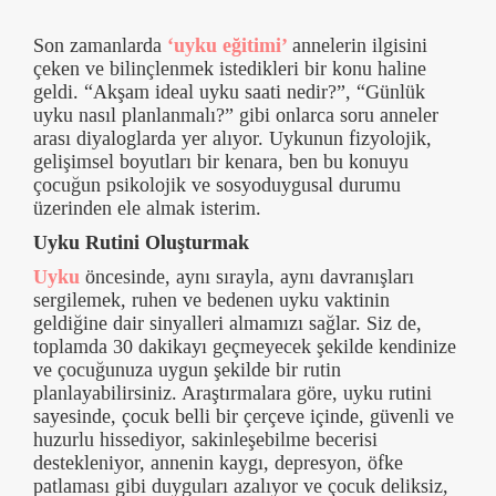
Son zamanlarda
‘uyku eğitimi’
annelerin ilgisini
çeken ve bilinçlenmek istedikleri bir konu haline
geldi. “Akşam ideal uyku saati nedir?”, “Günlük
uyku nasıl planlanmalı?” gibi onlarca soru anneler
arası diyaloglarda yer alıyor. Uykunun fizyolojik,
gelişimsel boyutları bir kenara, ben bu konuyu
çocuğun psikolojik ve sosyoduygusal durumu
üzerinden ele almak isterim.
Uyku Rutini Oluşturmak
Uyku
öncesinde, aynı sırayla, aynı davranışları
sergilemek, ruhen ve bedenen uyku vaktinin
geldiğine dair sinyalleri almamızı sağlar. Siz de,
toplamda 30 dakikayı geçmeyecek şekilde kendinize
ve çocuğunuza uygun şekilde bir rutin
planlayabilirsiniz. Araştırmalara göre, uyku rutini
sayesinde, çocuk belli bir çerçeve içinde, güvenli ve
huzurlu hissediyor, sakinleşebilme becerisi
destekleniyor, annenin kaygı, depresyon, öfke
patlaması gibi duyguları azalıyor ve çocuk deliksiz,