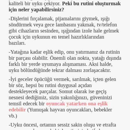
kaliteli bir uyku çekiyor.
Peki bu rutini oluşturmak
için neler yapabilirsiniz?
-Dişlerini fırçalamak, pijamalarını giymek, ışığı
söndürmek veya gece lambasını yakmak, tv/telefon
gibi cihazların sesinden, ışığından izole hale gelmek
çocuk için uykunun en temel hazırlıklarından
bazıları.
-Yatağına kadar eşlik edip, onu yatırmanız da rutinin
bir parçası olabilir. Önemli olan nokta, yatağı dışında
farklı bir yerde uyumaya alışmaması. Aksi halde,
uyku bölündüğünde tekrar dalması zorlaşacaktır.
-İyi geceler öpücüğü vermek, sarılmak, içten gelen
bir söz, hepsi bu rutini duygusal açıdan
destekleyecek parçalar. Somut olarak ise geçiş
nesnesi dediğimiz, sizin yakınlığınızı, güveninizi
temsil edecek bir
oyuncak yatarken ona eşlik
edebilir
(Yumuşak hayvan oyuncakları, bebekler
vb.)
-Uyku öncesi, ortamın sessiz sakin oluşu ve etrafta