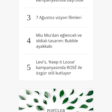
3
7 Ağustos vizyon filmleri
Miu Miu’dan eğlenceli ve
4
iddialı tasarım: Bubble
ayakkabı
Levi's, ‘Keep it Loose’
5
kampanyasında ROSÉ ile
özgür stili kutluyor
POPÜLER