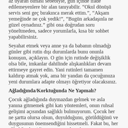
az uyaran olması sebebiyle, gün içinde ifade
edilemeyenlere bir alan tanıyabilir. “Okul dönüşü
servis seni geç bırakınca merak ettim.”, “Akşam
yemeğinde ne çok yedik!”, “Bugün arkadaşınla ne
güzel oynadınız.” gibi ona doğrudan soru
yöneltmeden, sadece yorumlarla, kısa bir sohbet
yapabilirsiniz.
Seyahat etmek veya anne ya da babanın olmadığı
günler gibi rutin dışı durumlarda bunu onunla
konuşun, açıklayın. O gün için rutinde değişiklik
olsa bile, imkanlar dahilinde alışkanlıkları devam
ettirmeye gayret edin. Yani rutinleri tamamen
kaldırıp atmak yok, ama bir yandan da çocuğunuza
yeni durumlara adapte olmayı öğretiyor olacaksınız.
Ağladığında/Korktuğunda Ne Yapmalı?
Çocuk ağladığında duymazdan gelmek ve asla
yanına gitmemek gibi katı yöntemleri, onun ruhsal
gelişimi açısından sağlıklı bulmuyorum. Çocuk her
ne şartta olursa olsun, duyulduğunu, görüldüğünü ve
duygusunun önemsendiğini hissetmeli. Fakat bu, her