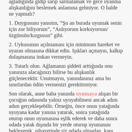
ağladığında gidip sarıp sarmalamak ve gece uyanma
alışkanlığını beslemek anlamına gelmiyor. O halde
ne yapmalı?
1. Duygusunu yansıtın, “Şu an burada uyumak senin
için zor biliyorum”, “Anlıyorum korkuyorsun/
üzgünsün/kızgınsın” gibi.
2. Uykusunun açılmaması için minimum hareket ve
uyaran olmasına dikkat edin. Işıkları açmayın, kalkıp
dolaşmasına imkan vermeyin.
3. Tutarlı olun. Ağlamanın şiddeti arttığında onu
yanınıza alacağınızı bilirse bu alışkanlık
güçlenecektir. Unutmayın, yanındasınız ama bu
sınırlardan ödün vermenizi gerektirmiyor.
Son olarak, anne baba yanında
uyumaya
alışan bir
çocuğun odasında yalnız uyuyabilmesi ancak adım
adım gerçekleşebilir. Örneğin, önce onun yatağında
uyuyana kadar yanına yatarak, sonra yatağında
oturup onun uyumasına eşlik ederek ve daha sonra
odada yatak dışında bir yerde oturup uyumasını
bekleyerek, nihayetinde siz odada olmadan, kapı