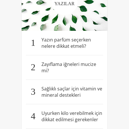
YAZILAR
Yazın parfüm seçerken
1
nelere dikkat etmeli?
Zayıflama iğneleri mucize
2
mi?
Sağlıklı saçlar için vitamin ve
3
mineral destekleri
Uyurken kilo verebilmek için
4
dikkat edilmesi gerekenler