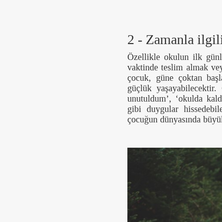
2 - Zamanla ilgil
Özellikle okulun ilk gün
vaktinde teslim almak ve
çocuk, güne çoktan başl
güçlük yaşayabilecektir
unutuldum’, ‘okulda kald
gibi duygular hissedebi
çocuğun dünyasında büyük 