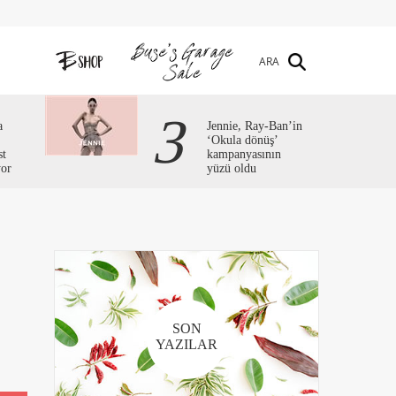
ARA
3
a
Jennie, Ray-Ban’in
‘Okula dönüş’
st
kampanyasının
yor
yüzü oldu
SON
YAZILAR