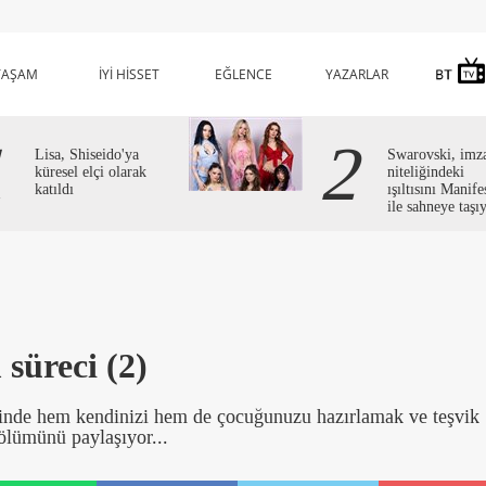
YAŞAM
İYİ HİSSET
EĞLENCE
YAZARLAR
1
2
Lisa, Shiseido'ya
Swarovski, imz
küresel elçi olarak
niteliğindeki
katıldı
ışıltısını Manife
ile sahneye taşı
süreci (2)
cinde hem kendinizi hem de çocuğunuzu hazırlamak ve teşvik
bölümünü paylaşıyor...