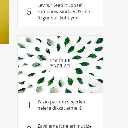
Levi's, ‘Keep it Loose’
5
kampanyasında ROSÉ ile
özgür stili kutluyor
POPÜLER
YAZILAR
Yazın parfüm seçerken
1
nelere dikkat etmeli?
Zayıflama iğneleri mucize