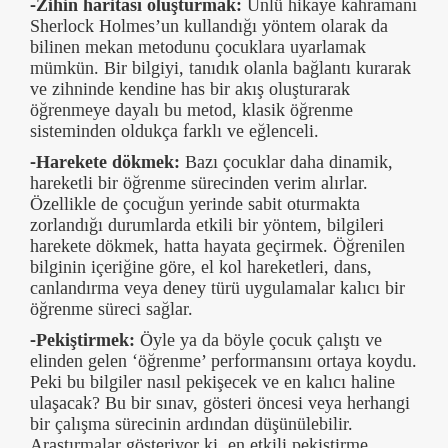
-Zihin haritası oluşturmak:
Ünlü hikaye kahramanı
Sherlock Holmes’un kullandığı yöntem olarak da
bilinen mekan metodunu çocuklara uyarlamak
mümkün. Bir bilgiyi, tanıdık olanla bağlantı kurarak
ve zihninde kendine has bir akış oluşturarak
öğrenmeye dayalı bu metod, klasik öğrenme
sisteminden oldukça farklı ve eğlenceli.
-Harekete dökmek:
Bazı çocuklar daha dinamik,
hareketli bir öğrenme sürecinden verim alırlar.
Özellikle de çocuğun yerinde sabit oturmakta
zorlandığı durumlarda etkili bir yöntem, bilgileri
harekete dökmek, hatta hayata geçirmek. Öğrenilen
bilginin içeriğine göre, el kol hareketleri, dans,
canlandırma veya deney türü uygulamalar kalıcı bir
öğrenme süreci sağlar.
-Pekiştirmek:
Öyle ya da böyle çocuk çalıştı ve
elinden gelen ‘öğrenme’ performansını ortaya koydu.
Peki bu bilgiler nasıl pekişecek ve en kalıcı haline
ulaşacak? Bu bir sınav, gösteri öncesi veya herhangi
bir çalışma sürecinin ardından düşünülebilir.
Araştırmalar gösteriyor ki, en etkili pekiştirme