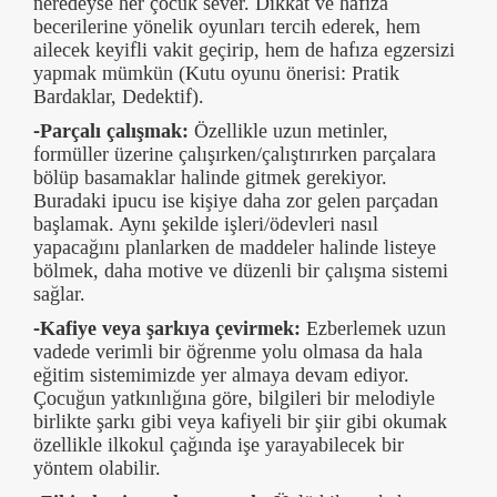
neredeyse her çocuk sever. Dikkat ve hafıza
becerilerine yönelik oyunları tercih ederek, hem
ailecek keyifli vakit geçirip, hem de hafıza egzersizi
yapmak mümkün (Kutu oyunu önerisi: Pratik
Bardaklar, Dedektif).
-Parçalı çalışmak:
Özellikle uzun metinler,
formüller üzerine çalışırken/çalıştırırken parçalara
bölüp basamaklar halinde gitmek gerekiyor.
Buradaki ipucu ise kişiye daha zor gelen parçadan
başlamak. Aynı şekilde işleri/ödevleri nasıl
yapacağını planlarken de maddeler halinde listeye
bölmek, daha motive ve düzenli bir çalışma sistemi
sağlar.
-Kafiye veya şarkıya çevirmek:
Ezberlemek uzun
vadede verimli bir öğrenme yolu olmasa da hala
eğitim sistemimizde yer almaya devam ediyor.
Çocuğun yatkınlığına göre, bilgileri bir melodiyle
birlikte şarkı gibi veya kafiyeli bir şiir gibi okumak
özellikle ilkokul çağında işe yarayabilecek bir
yöntem olabilir.