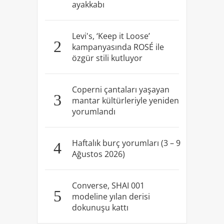
ayakkabı
Levi's, ‘Keep it Loose’
2
kampanyasında ROSÉ ile
özgür stili kutluyor
Coperni çantaları yaşayan
3
mantar kültürleriyle yeniden
yorumlandı
Haftalık burç yorumları (3 – 9
4
Ağustos 2026)
Converse, SHAI 001
5
modeline yılan derisi
dokunuşu kattı