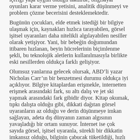
oyunları karar verme yetisini, analitik düşünmeyi ve
problem çözme becerisini desteklemektedir.
Bugünün çocukları, elde etmek istediği bir bilgiye
ulaşmak için, kaynakları hızlıca tarayabilen, görsel
işitsel uyaranları daha nitelikli algılayabilen nesiller
olarak yetişiyor. Yani, bir bebeğin doğumundan
itibaren hızlanan, beyin hücrelerinin biçimlenme
şekli, bu teknolojik aletlerin kullanılmasıyla birlikte
eski nesillerden oldukça farklı gelişiyor.
Olumsuz yanlarına gelecek olursak, ABD’li yazar
Nicholas Carr’ın bir benzetmesi durumu oldukça iyi
açıklıyor. Bilgiye kitaplardan erişmekle, internetten
erişmek arasındaki fark, su altı dalış ve jet ski
yapmak arasındaki fark gibidir diyor. Kitap okumak,
tıpkı dalışta olduğu gibi, dikkati dağıtan görsel
uyaranların az olduğu ve derin düşünmeye imkan
sağlayan, adeta dış dünyanın zaman algısının
yavaşladığı bir ortam sunuyor. İnternet ise çok
sayıda görsel, işitsel uyaranla, sürekli bir dikkatin
imkansız olduğu, bilginin çabucak tüketildiği, hızlı