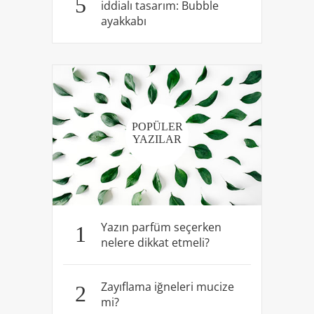
5
iddialı tasarım: Bubble
ayakkabı
POPÜLER
YAZILAR
Yazın parfüm seçerken
1
nelere dikkat etmeli?
Zayıflama iğneleri mucize
2
mi?