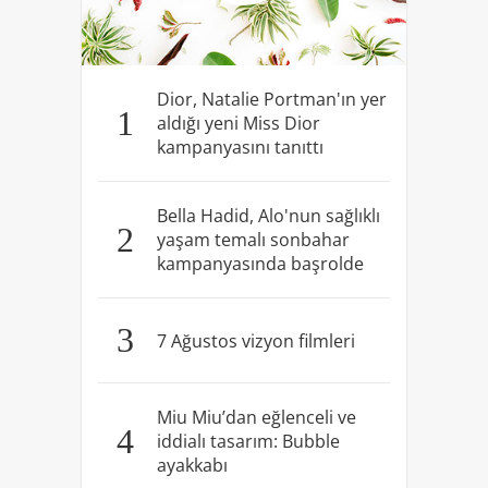
Dior, Natalie Portman'ın yer
1
aldığı yeni Miss Dior
kampanyasını tanıttı
Bella Hadid, Alo'nun sağlıklı
2
yaşam temalı sonbahar
kampanyasında başrolde
3
7 Ağustos vizyon filmleri
Miu Miu’dan eğlenceli ve
4
iddialı tasarım: Bubble
ayakkabı