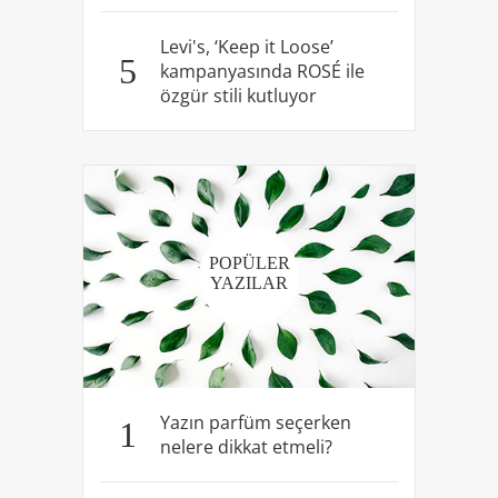
Levi's, ‘Keep it Loose’
5
kampanyasında ROSÉ ile
özgür stili kutluyor
POPÜLER
YAZILAR
Yazın parfüm seçerken
1
nelere dikkat etmeli?