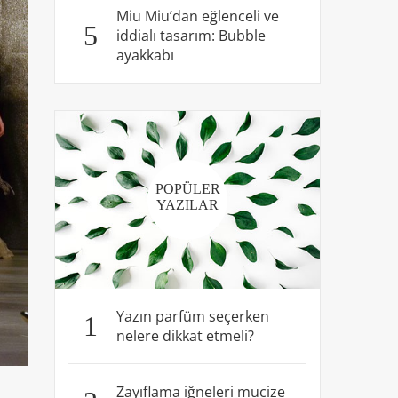
Miu Miu’dan eğlenceli ve
5
iddialı tasarım: Bubble
ayakkabı
POPÜLER
YAZILAR
Yazın parfüm seçerken
1
nelere dikkat etmeli?
Zayıflama iğneleri mucize