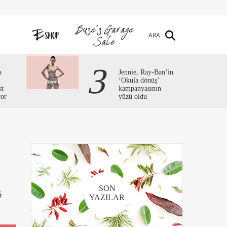
ARA
3
a
Jennie, Ray-Ban’in
‘Okula dönüş’
st
kampanyasının
yor
yüzü oldu
SON
6
YAZILAR