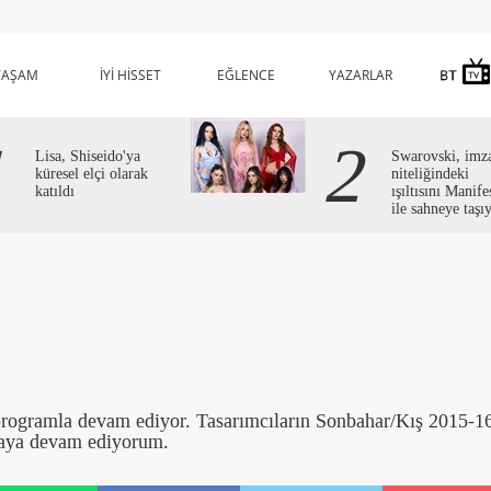
YAŞAM
İYİ HİSSET
EĞLENCE
YAZARLAR
1
2
Lisa, Shiseido'ya
Swarovski, imz
küresel elçi olarak
niteliğindeki
katıldı
ışıltısını Manife
ile sahneye taşı
programla devam ediyor. Tasarımcıların Sonbahar/Kış 2015-1
lmaya devam ediyorum.