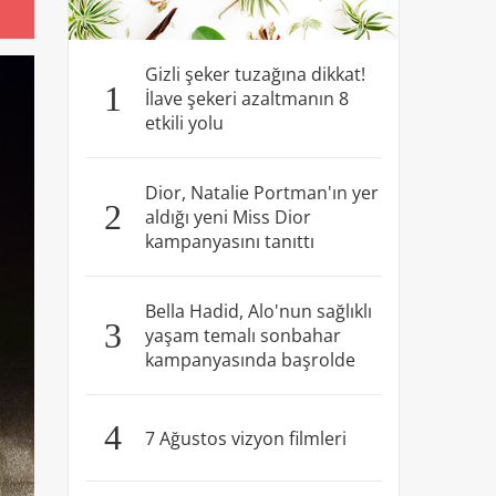
Gizli şeker tuzağına dikkat!
1
İlave şekeri azaltmanın 8
etkili yolu
Dior, Natalie Portman'ın yer
2
aldığı yeni Miss Dior
kampanyasını tanıttı
Bella Hadid, Alo'nun sağlıklı
3
yaşam temalı sonbahar
kampanyasında başrolde
4
7 Ağustos vizyon filmleri