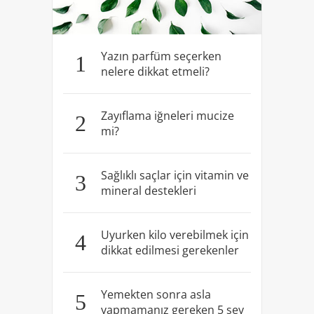
Yazın parfüm seçerken
1
nelere dikkat etmeli?
Zayıflama iğneleri mucize
2
mi?
Sağlıklı saçlar için vitamin ve
3
mineral destekleri
Uyurken kilo verebilmek için
4
dikkat edilmesi gerekenler
Yemekten sonra asla
5
yapmamanız gereken 5 şey