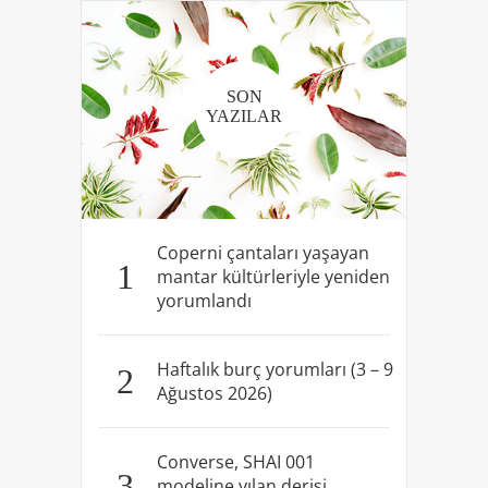
SON
YAZILAR
Coperni çantaları yaşayan
1
mantar kültürleriyle yeniden
yorumlandı
Haftalık burç yorumları (3 – 9
2
Ağustos 2026)
Converse, SHAI 001
3
modeline yılan derisi