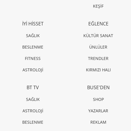
KEŞİF
İYİ HİSSET
EĞLENCE
SAĞLIK
KÜLTÜR SANAT
BESLENME
ÜNLÜLER
FITNESS
TRENDLER
ASTROLOJİ
KIRMIZI HALI
BT TV
BUSE'DEN
SAĞLIK
SHOP
ASTROLOJİ
YAZARLAR
BESLENME
REKLAM