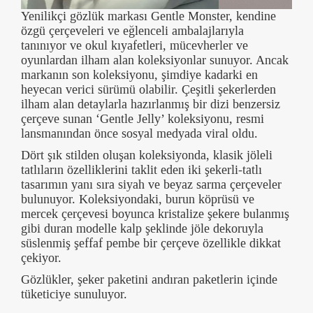
Yenilikçi gözlük markası Gentle Monster, kendine
özgü çerçeveleri ve eğlenceli ambalajlarıyla
tanınıyor ve okul kıyafetleri, mücevherler ve
oyunlardan ilham alan koleksiyonlar sunuyor. Ancak
markanın son koleksiyonu, şimdiye kadarki en
heyecan verici sürümü olabilir. Çeşitli şekerlerden
ilham alan detaylarla hazırlanmış bir dizi benzersiz
çerçeve sunan ‘Gentle Jelly’ koleksiyonu, resmi
lansmanından önce sosyal medyada viral oldu.
Dört şık stilden oluşan koleksiyonda, klasik jöleli
tatlıların özelliklerini taklit eden iki şekerli-tatlı
tasarımın yanı sıra siyah ve beyaz sarma çerçeveler
bulunuyor. Koleksiyondaki, burun köprüsü ve
mercek çerçevesi boyunca kristalize şekere bulanmış
gibi duran modelle kalp şeklinde jöle dekoruyla
süslenmiş şeffaf pembe bir çerçeve özellikle dikkat
çekiyor.
Gözlükler, şeker paketini andıran paketlerin içinde
tüketiciye sunuluyor.