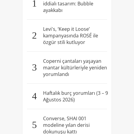
1
iddialı tasarım: Bubble
ayakkabı
Levi's, ‘Keep it Loose’
2
kampanyasında ROSÉ ile
özgür stili kutluyor
Coperni çantaları yaşayan
3
mantar kültürleriyle yeniden
yorumlandı
Haftalık burç yorumları (3 – 9
4
Ağustos 2026)
Converse, SHAI 001
5
modeline yılan derisi
dokunuşu kattı