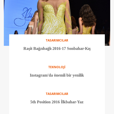
ÜNLÜLER
Rihanna'nın en büyük pişmanlığı