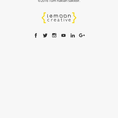
Kendi bağcıklarını bağlayan ayakkabı
TASARIMCILAR
DB BERDAN 2016-17 Sonbahar-Kış