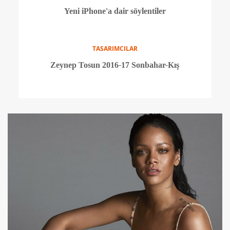
STİL ÖNERİLERİ
Trend parçalarla 4 hafta sonu kombini