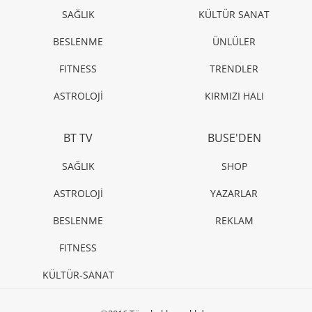
SAÇ
Mutlaka denemeniz gereken 3 topuz modeli
ALIŞ - VERİŞ