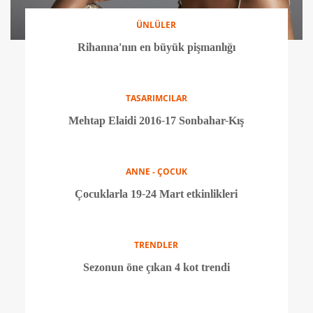
MAKYAJ
İyi bir makyaj bazının sırları
TEKNOLOJİ
Yeni iPhone'a dair söylentiler