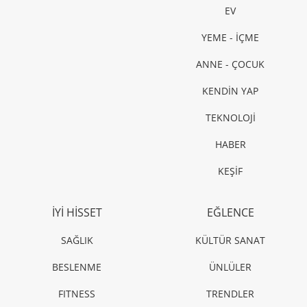
ÜNLÜLER
Gigi Hadid, yeni Miu Miu Tatil Kampanyası’nın
yıldızı