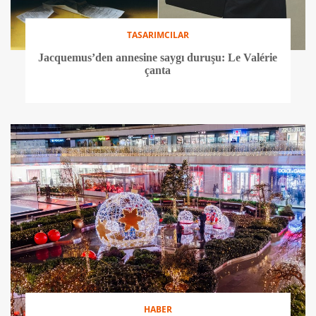
TASARIMCILAR
Jacquemus’den annesine saygı duruşu: Le Valérie
çanta
HABER