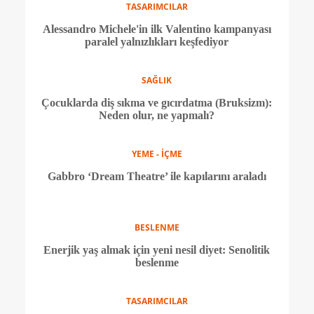
TASARIMCILAR
Adidas Originals ile Avavav'ın üçüncü iş birliği
klasik adidas siluetlerini abartılı formlara
dönüştürüyor