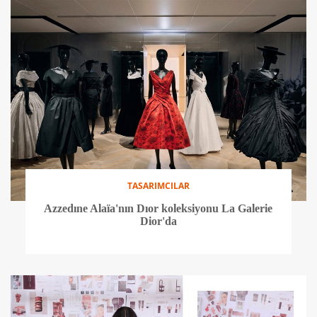
TASARIMCILAR
Azzedıne Alaïa'nın Dıor koleksiyonu La Galerie
Dior'da