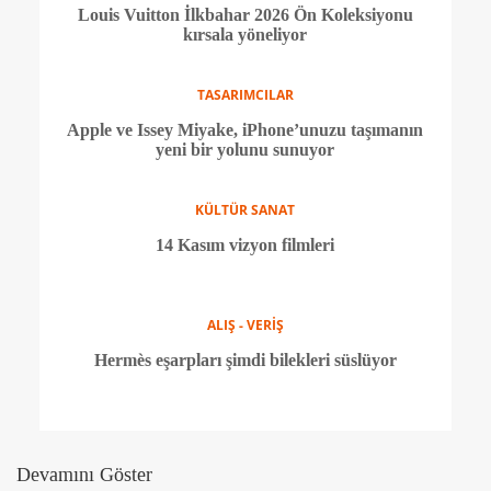
TASARIMCILAR
Ferrari'nin 2025 Tatil Kampanyası Maranello'ya
geri dönüyor