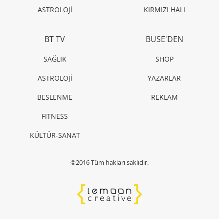
ALIŞ - VERİŞ
Bvlgari, yılbaşı dönemini zarafetle ve ışıltıyla
aydınlatıyor