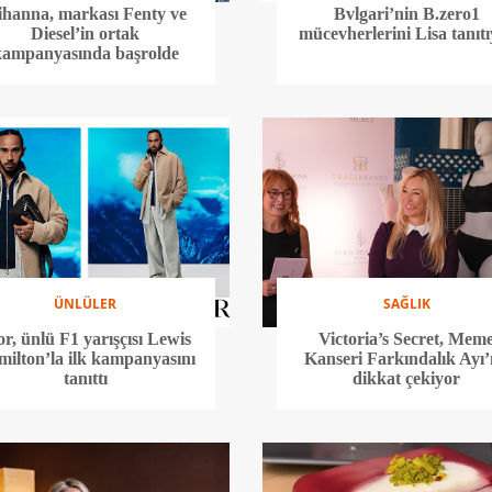
ihanna, markası Fenty ve
Bvlgari’nin B.zero1
Diesel’in ortak
mücevherlerini Lisa tanıt
kampanyasında başrolde
ÜNLÜLER
SAĞLIK
or, ünlü F1 yarışçısı Lewis
Victoria’s Secret, Mem
ilton’la ilk kampanyasını
Kanseri Farkındalık Ayı
tanıttı
dikkat çekiyor