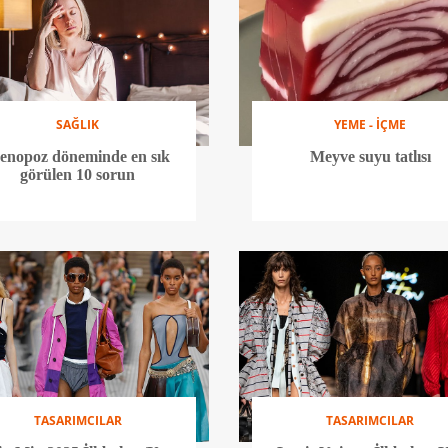
SAĞLIK
YEME - İÇME
enopoz döneminde en sık
Meyve suyu tatlısı
görülen 10 sorun
TASARIMCILAR
TASARIMCILAR