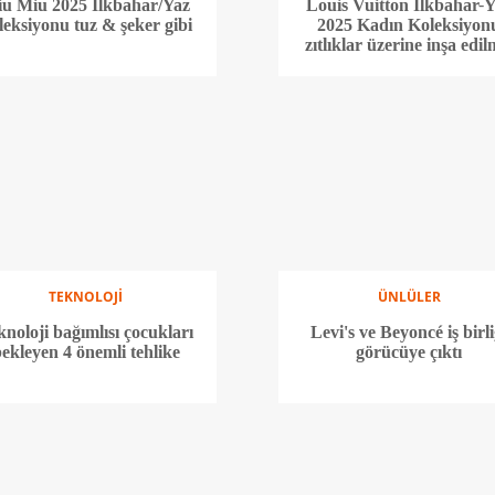
u Miu 2025 İlkbahar/Yaz
Louis Vuitton İlkbahar-
leksiyonu tuz & şeker gibi
2025 Kadın Koleksiyon
zıtlıklar üzerine inşa edil
TEKNOLOJİ
ÜNLÜLER
knoloji bağımlısı çocukları
Levi's ve Beyoncé iş birli
ekleyen 4 önemli tehlike
görücüye çıktı