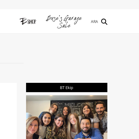
ARA
BT Ekip