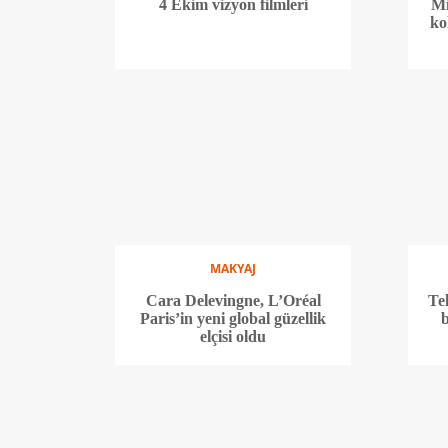
4 Ekim vizyon filmleri
Mi
ko
MAKYAJ
Cara Delevingne, L’Oréal
Te
Paris’in yeni global güzellik
b
elçisi oldu