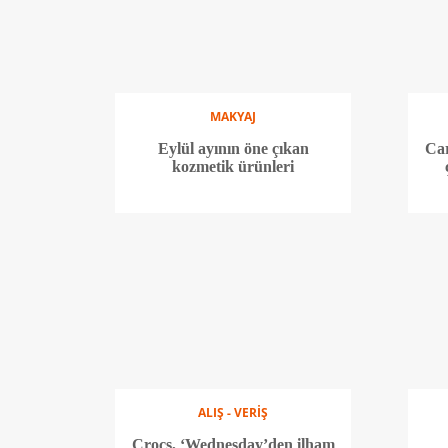
MAKYAJ
Eylül ayının öne çıkan
Car
kozmetik ürünleri
ALIŞ - VERİŞ
Crocs, ‘Wednesday’den ilham