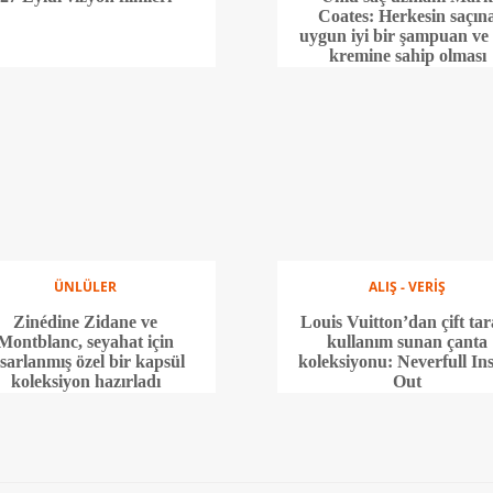
Coates: Herkesin saçın
uygun iyi bir şampuan ve 
kremine sahip olması
gerekiyor
ÜNLÜLER
ALIŞ - VERİŞ
Zinédine Zidane ve
Louis Vuitton’dan çift tara
Montblanc, seyahat için
kullanım sunan çanta
asarlanmış özel bir kapsül
koleksiyonu: Neverfull In
koleksiyon hazırladı
Out