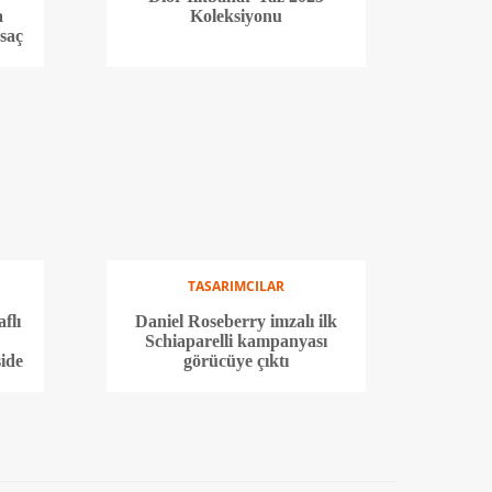
a
Koleksiyonu
saç
TASARIMCILAR
flı
Daniel Roseberry imzalı ilk
Schiaparelli kampanyası
side
görücüye çıktı