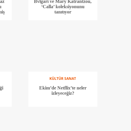
Yaz
Bvlgari ve Mary Katrantzou,
u
‘Calla’ koleksiyonunu
miş
tanıtıyor
KÜLTÜR SANAT
ği
Ekim’de Netflix’te neler
izleyeceğiz?