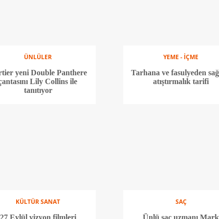
ÜNLÜLER
YEME - İÇME
tier yeni Double Panthere
Tarhana ve fasulyeden sağl
çantasını Lily Collins ile
atıştırmalık tarifi
tanıtıyor
KÜLTÜR SANAT
SAÇ
27 Eylül vizyon filmleri
Ünlü saç uzmanı Mar