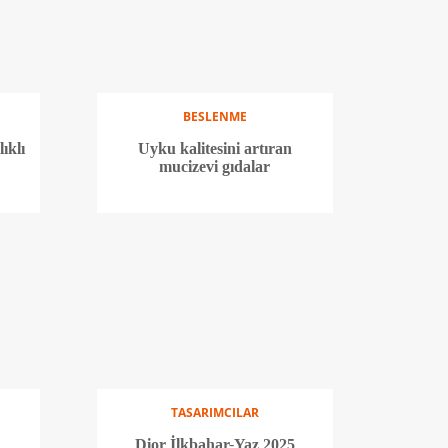
BESLENME
ıklı
Uyku kalitesini artıran
mucizevi gıdalar
TASARIMCILAR
k
Dior İlkbahar-Yaz 2025