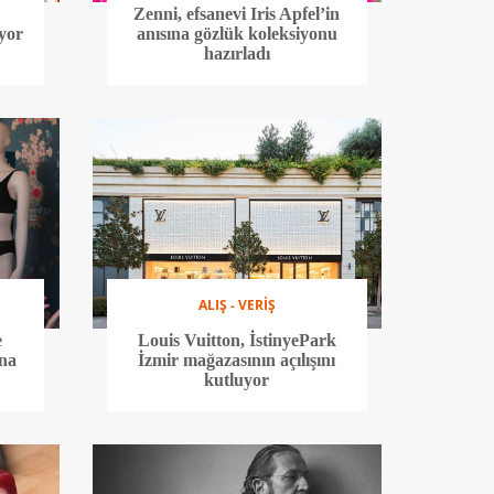
Zenni, efsanevi Iris Apfel’in
ıyor
anısına gözlük koleksiyonu
hazırladı
ALIŞ - VERİŞ
e
Louis Vuitton, İstinyePark
’na
İzmir mağazasının açılışını
kutluyor