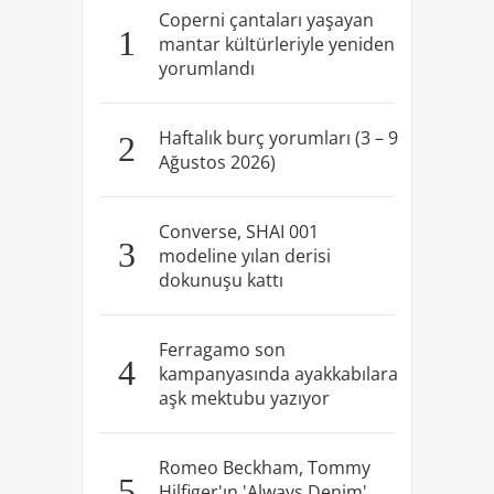
Coperni çantaları yaşayan
1
mantar kültürleriyle yeniden
yorumlandı
Haftalık burç yorumları (3 – 9
2
Ağustos 2026)
Converse, SHAI 001
3
modeline yılan derisi
dokunuşu kattı
Ferragamo son
4
kampanyasında ayakkabılara
aşk mektubu yazıyor
Romeo Beckham, Tommy
5
Hilfiger'ın 'Always Denim'