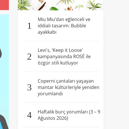
Miu Miu’dan eğlenceli ve
1
iddialı tasarım: Bubble
ayakkabı
Levi's, ‘Keep it Loose’
2
kampanyasında ROSÉ ile
özgür stili kutluyor
Coperni çantaları yaşayan
3
mantar kültürleriyle yeniden
yorumlandı
Haftalık burç yorumları (3 – 9
4
Ağustos 2026)