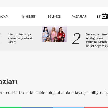
YAŞAM
İYİ HİSSET
EĞLENCE
YAZARLAR
1
2
Lisa, Shiseido'ya
Swarovski, imz
küresel elçi olarak
niteliğindeki
katıldı
ışıltısını Manife
ile sahneye taşı
ozları
n birbirinden farklı stilde fotoğraflar da ortaya çıkabiliyor. İş