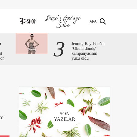
ARA
3
a
Jennie, Ray-Ban’in
‘Okula dönüş’
st
kampanyasının
yor
yüzü oldu
SON
te
YAZILAR