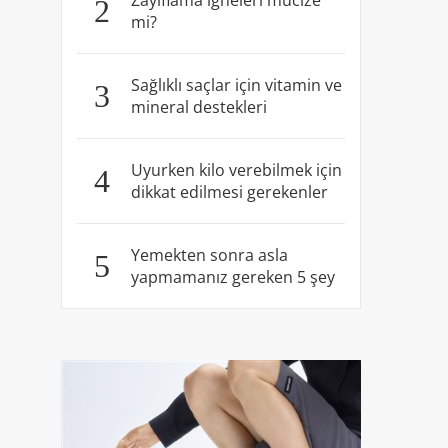
Zayıflama iğneleri mucize
2
mi?
Sağlıklı saçlar için vitamin ve
3
mineral destekleri
Uyurken kilo verebilmek için
4
dikkat edilmesi gerekenler
Yemekten sonra asla
5
yapmamanız gereken 5 şey