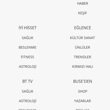
HABER
KEŞİF
İYİ HİSSET
EĞLENCE
SAĞLIK
KÜLTÜR SANAT
BESLENME
ÜNLÜLER
FITNESS
TRENDLER
ASTROLOJİ
KIRMIZI HALI
BT TV
BUSE'DEN
SAĞLIK
SHOP
ASTROLOJİ
YAZARLAR