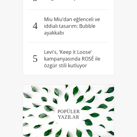
Miu Miu’dan eğlenceli ve
4
iddialı tasarım: Bubble
ayakkabı
Levi's, ‘Keep it Loose’
5
kampanyasında ROSÉ ile
özgür stili kutluyor
POPÜLER
YAZILAR