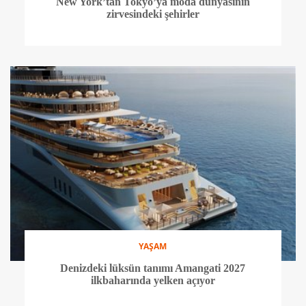
New York’tan Tokyo’ya moda dünyasının
zirvesindeki şehirler
YAŞAM
Denizdeki lüksün tanımı Amangati 2027
ilkbaharında yelken açıyor