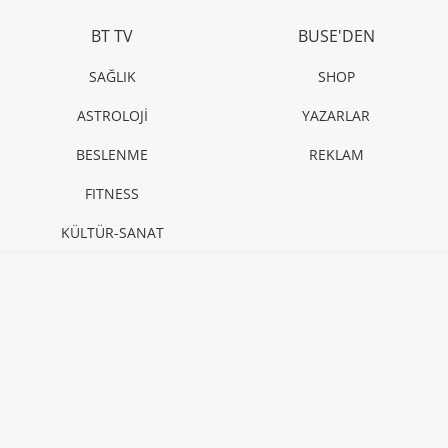
BT TV
BUSE'DEN
SAĞLIK
SHOP
ASTROLOJİ
YAZARLAR
BESLENME
REKLAM
FITNESS
KÜLTÜR-SANAT
©2016 Tüm hakları saklıdır.