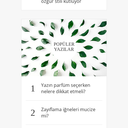
özgür stili kutluyor
POPÜLER
YAZILAR
Yazın parfüm seçerken
1
nelere dikkat etmeli?
Zayıflama iğneleri mucize
2
mi?