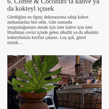
6. Coffee & Coconuts’ta kahve ya
da kokteyl içmek
Gördüğüm en ilginç dekorasyona sahip kahve
mekanlardan biri oldu. Gün sonunda
yorgunluğunuzu atmak için ister kahve için ister
Hindistan cevizi içinde gelen alkollü ya da alkolsüz
kokteylinizin keyfini çıkarın. Loş ışık, güzel
müzik…