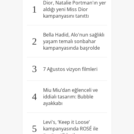
Dior, Natalie Portman'ın yer
1
aldığı yeni Miss Dior
kampanyasını tanıttı
Bella Hadid, Alo'nun sağlıklı
2
yaşam temalı sonbahar
kampanyasında başrolde
3
7 Ağustos vizyon filmleri
Miu Miu’dan eğlenceli ve
4
iddialı tasarım: Bubble
ayakkabı
Levi's, ‘Keep it Loose’
5
kampanyasında ROSÉ ile