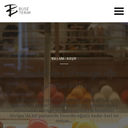
YAŞAM
-
KEŞİF
İstanbul'dan Fransa'ya alıp
götüren tatlar
La Patisserie Lune’nin önünden geçerken ‘hala
İstanbul’da mıyım?’ sorgulamanız çok normal çünkü
vitrinindeki tatlıları ve dekorasyonuyla kendinizi
Avrupa’da bir pastanede hissedeceğiniz kadar özel bir
mekan...