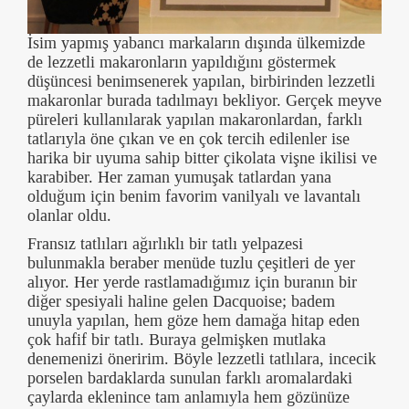
İsim yapmış yabancı markaların dışında ülkemizde
de lezzetli makaronların yapıldığını göstermek
düşüncesi benimsenerek yapılan, birbirinden lezzetli
makaronlar burada tadılmayı bekliyor. Gerçek meyve
püreleri kullanılarak yapılan makaronlardan, farklı
tatlarıyla öne çıkan ve en çok tercih edilenler ise
harika bir uyuma sahip bitter çikolata vişne ikilisi ve
karabiber. Her zaman yumuşak tatlardan yana
olduğum için benim favorim vanilyalı ve lavantalı
olanlar oldu.
Fransız tatlıları ağırlıklı bir tatlı yelpazesi
bulunmakla beraber menüde tuzlu çeşitleri de yer
alıyor. Her yerde rastlamadığımız için buranın bir
diğer spesiyali haline gelen Dacquoise; badem
unuyla yapılan, hem göze hem damağa hitap eden
çok hafif bir tatlı. Buraya gelmişken mutlaka
denemenizi öneririm. Böyle lezzetli tatlılara, incecik
porselen bardaklarda sunulan farklı aromalardaki
çaylarda eklenince tam anlamıyla hem gözünüze