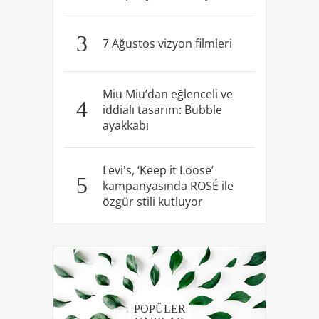
3
7 Ağustos vizyon filmleri
Miu Miu’dan eğlenceli ve
4
iddialı tasarım: Bubble
ayakkabı
Levi's, ‘Keep it Loose’
5
kampanyasında ROSÉ ile
özgür stili kutluyor
POPÜLER