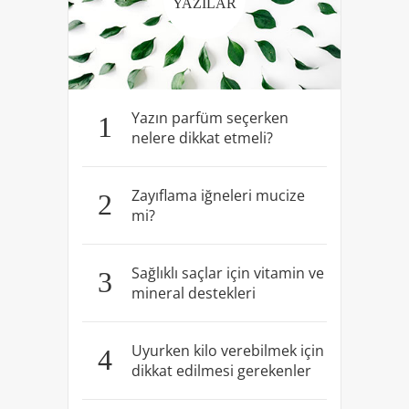
YAZILAR
Yazın parfüm seçerken
1
nelere dikkat etmeli?
Zayıflama iğneleri mucize
2
mi?
Sağlıklı saçlar için vitamin ve
3
mineral destekleri
Uyurken kilo verebilmek için
4
dikkat edilmesi gerekenler