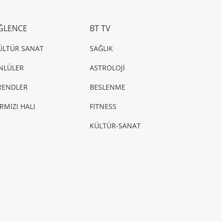
ĞLENCE
BT TV
ÜLTÜR SANAT
SAĞLIK
NLÜLER
ASTROLOJİ
RENDLER
BESLENME
IRMIZI HALI
FITNESS
KÜLTÜR-SANAT