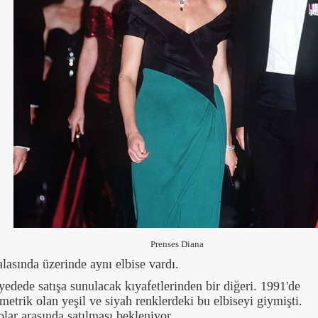
Prenses Diana
asında üzerinde aynı elbise vardı.
edede satışa sunulacak kıyafetlerinden bir diğeri. 1991'de
imetrik olan yeşil ve siyah renklerdeki bu elbiseyi giymişti.
ar arasında satılması bekleniyor.