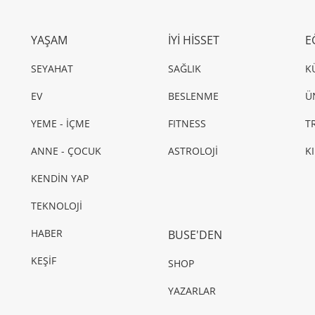
YAŞAM
İYİ HİSSET
E
SEYAHAT
SAĞLIK
K
EV
BESLENME
Ü
YEME - İÇME
FITNESS
T
ANNE - ÇOCUK
ASTROLOJİ
K
KENDİN YAP
TEKNOLOJİ
HABER
BUSE'DEN
KEŞİF
SHOP
YAZARLAR