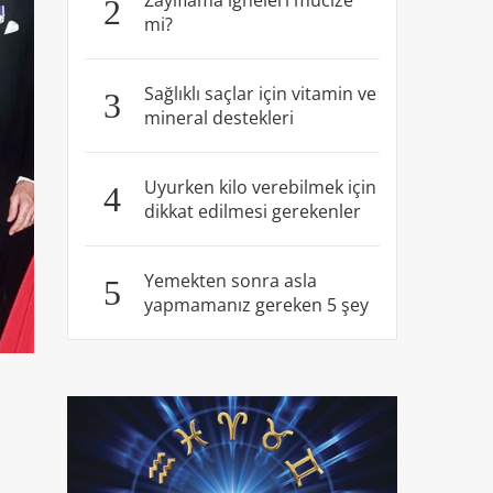
Zayıflama iğneleri mucize
2
mi?
Sağlıklı saçlar için vitamin ve
3
mineral destekleri
Uyurken kilo verebilmek için
4
dikkat edilmesi gerekenler
Yemekten sonra asla
5
yapmamanız gereken 5 şey