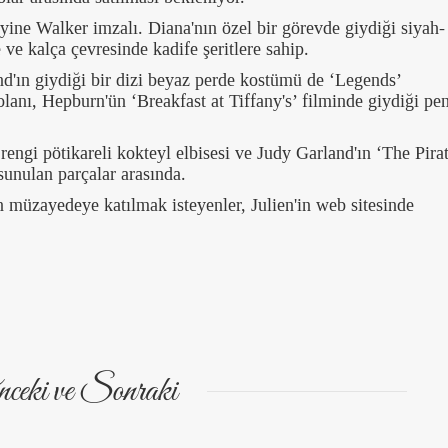
 yine Walker imzalı. Diana'nın özel bir görevde giydiği siyah-
 ve kalça çevresinde kadife şeritlere sahip.
'ın giydiği bir dizi beyaz perde kostümü de ‘Legends’
olanı, Hepburn'ün ‘Breakfast at Tiffany's’ filminde giydiği p
ngi pötikareli kokteyl elbisesi ve Judy Garland'ın ‘The Pirat
 sunulan parçalar arasında.
n müzayedeye katılmak isteyenler, Julien'in web sitesinde
ceki ve Sonraki