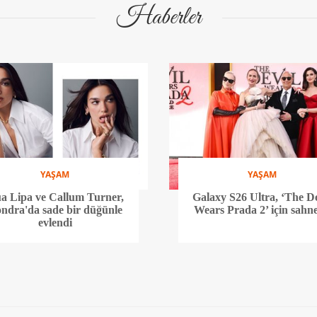
Haberler
YAŞAM
YAŞAM
a Lipa ve Callum Turner,
Galaxy S26 Ultra, ‘The De
ndra'da sade bir düğünle
Wears Prada 2’ için sahn
evlendi