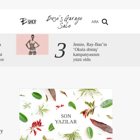
ARA
3
a
Jennie, Ray-Ban’in
‘Okula dönüş’
st
kampanyasının
yor
yüzü oldu
SON
YAZILAR
hy