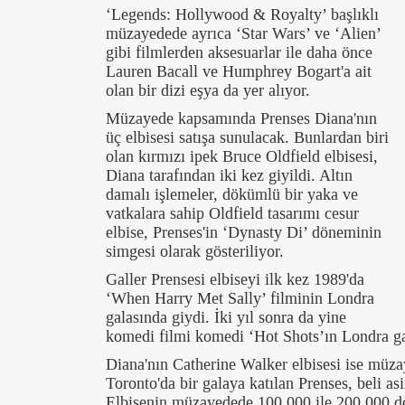
‘Legends: Hollywood & Royalty’ başlıklı
müzayedede ayrıca ‘Star Wars’ ve ‘Alien’
gibi filmlerden aksesuarlar ile daha önce
Lauren Bacall ve Humphrey Bogart'a ait
olan bir dizi eşya da yer alıyor.
Müzayede kapsamında Prenses Diana'nın
üç elbisesi satışa sunulacak. Bunlardan biri
olan kırmızı ipek Bruce Oldfield elbisesi,
Diana tarafından iki kez giyildi. Altın
damalı işlemeler, dökümlü bir yaka ve
vatkalara sahip Oldfield tasarımı cesur
elbise, Prenses'in ‘Dynasty Di’ döneminin
simgesi olarak gösteriliyor.
Galler Prensesi elbiseyi ilk kez 1989'da
‘When Harry Met Sally’ filminin Londra
galasında giydi. İki yıl sonra da yine
komedi filmi komedi ‘Hot Shots’ın Londra gal
Diana'nın Catherine Walker elbisesi ise müzay
Toronto'da bir galaya katılan Prenses, beli as
Elbisenin müzayedede 100.000 ile 200.000 dol