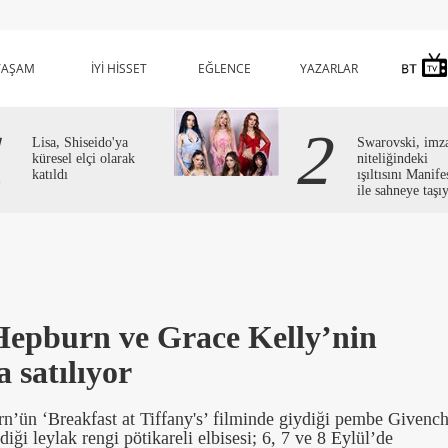
YAŞAM
İYİ HİSSET
EĞLENCE
YAZARLAR
1
2
Lisa, Shiseido'ya
Swarovski, imz
küresel elçi olarak
niteliğindeki
katıldı
ışıltısını Manife
ile sahneye taşı
Hepburn ve Grace Kelly’nin
a satılıyor
n’ün ‘Breakfast at Tiffany's’ filminde giydiği pembe Givenc
ği leylak rengi pötikareli elbisesi; 6, 7 ve 8 Eylül’de