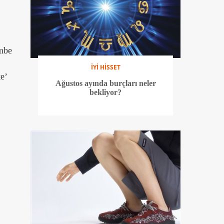
embe
İYİ HİSSET
e’
Ağustos ayında burçları neler
bekliyor?