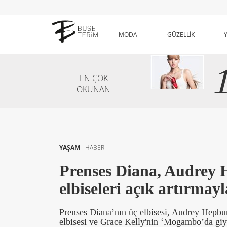
MODA
GÜZELLİK
EN ÇOK
OKUNAN
YAŞAM
-
HABER
Prenses Diana, Audrey 
elbiseleri açık artırmayl
Prenses Diana’nın üç elbisesi, Audrey Hepbur
elbisesi ve Grace Kelly'nin ‘Mogambo’da giydi