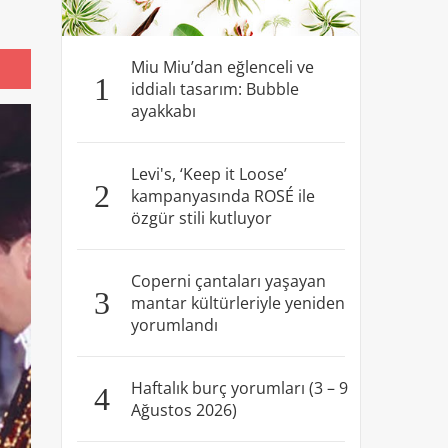
Miu Miu’dan eğlenceli ve
1
iddialı tasarım: Bubble
ayakkabı
Levi's, ‘Keep it Loose’
2
kampanyasında ROSÉ ile
özgür stili kutluyor
Coperni çantaları yaşayan
3
mantar kültürleriyle yeniden
yorumlandı
Haftalık burç yorumları (3 – 9
4
Ağustos 2026)