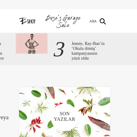
ARA
3
a
Jennie, Ray-Ban’in
‘Okula dönüş’
st
kampanyasının
yor
yüzü oldu
SON
veya
YAZILAR