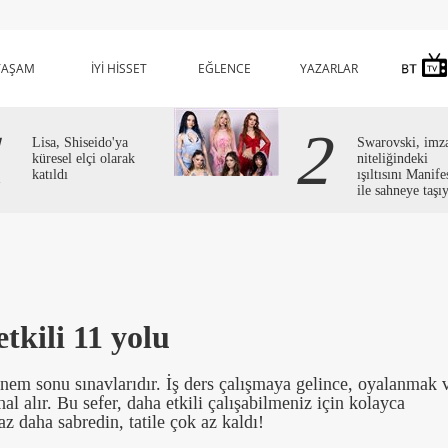
YAŞAM
İYİ HİSSET
EĞLENCE
YAZARLAR
1
2
Lisa, Shiseido'ya
Swarovski, imz
küresel elçi olarak
niteliğindeki
katıldı
ışıltısını Manife
ile sahneye taşı
tkili 11 yolu
dönem sonu sınavlarıdır. İş ders çalışmaya gelince, oyalanmak 
al alır. Bu sefer, daha etkili çalışabilmeniz için kolayca
az daha sabredin, tatile çok az kaldı!