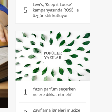
Levi's, ‘Keep it Loose’
5
kampanyasında ROSÉ ile
özgür stili kutluyor
POPÜLER
YAZILAR
Yazın parfüm seçerken
1
nelere dikkat etmeli?
Zayıflama iğneleri mucize