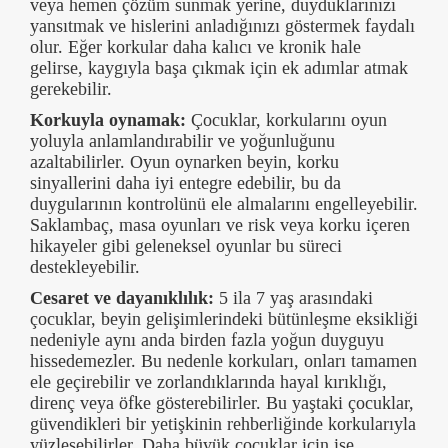
veya hemen çözüm sunmak yerine, duyduklarınızı
yansıtmak ve hislerini anladığınızı göstermek faydalı
olur. Eğer korkular daha kalıcı ve kronik hale
gelirse, kaygıyla başa çıkmak için ek adımlar atmak
gerekebilir.
Korkuyla oynamak:
Çocuklar, korkularını oyun
yoluyla anlamlandırabilir ve yoğunluğunu
azaltabilirler. Oyun oynarken beyin, korku
sinyallerini daha iyi entegre edebilir, bu da
duygularının kontrolünü ele almalarını engelleyebilir.
Saklambaç, masa oyunları ve risk veya korku içeren
hikayeler gibi geleneksel oyunlar bu süreci
destekleyebilir.
Cesaret ve dayanıklılık:
5 ila 7 yaş arasındaki
çocuklar, beyin gelişimlerindeki bütünleşme eksikliği
nedeniyle aynı anda birden fazla yoğun duyguyu
hissedemezler. Bu nedenle korkuları, onları tamamen
ele geçirebilir ve zorlandıklarında hayal kırıklığı,
direnç veya öfke gösterebilirler. Bu yaştaki çocuklar,
güvendikleri bir yetişkinin rehberliğinde korkularıyla
yüzleşebilirler. Daha büyük çocuklar için ise