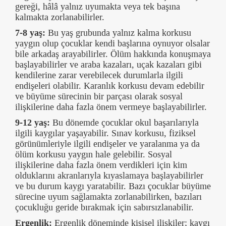
gereği, hâlâ yalnız uyumakta veya tek başına
kalmakta zorlanabilirler.
7-8 yaş:
Bu yaş grubunda yalnız kalma korkusu
yaygın olup çocuklar kendi başlarına oynuyor olsalar
bile arkadaş arayabilirler. Ölüm hakkında konuşmaya
başlayabilirler ve araba kazaları, uçak kazaları gibi
kendilerine zarar verebilecek durumlarla ilgili
endişeleri olabilir. Karanlık korkusu devam edebilir
ve büyüme sürecinin bir parçası olarak sosyal
ilişkilerine daha fazla önem vermeye başlayabilirler.
9-12 yaş:
Bu dönemde çocuklar okul başarılarıyla
ilgili kaygılar yaşayabilir. Sınav korkusu, fiziksel
görünümleriyle ilgili endişeler ve yaralanma ya da
ölüm korkusu yaygın hale gelebilir. Sosyal
ilişkilerine daha fazla önem verdikleri için kim
olduklarını akranlarıyla kıyaslamaya başlayabilirler
ve bu durum kaygı yaratabilir. Bazı çocuklar büyüme
sürecine uyum sağlamakta zorlanabilirken, bazıları
çocukluğu geride bırakmak için sabırsızlanabilir.
Ergenlik:
Ergenlik döneminde kişisel ilişkiler; kaygı