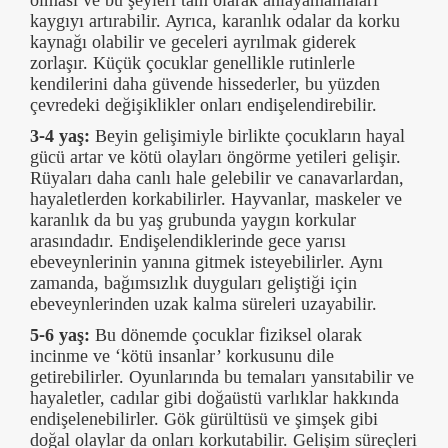
kaygıyı artırabilir. Ayrıca, karanlık odalar da korku
kaynağı olabilir ve geceleri ayrılmak giderek
zorlaşır. Küçük çocuklar genellikle rutinlerle
kendilerini daha güvende hissederler, bu yüzden
çevredeki değişiklikler onları endişelendirebilir.
3-4 yaş:
Beyin gelişimiyle birlikte çocukların hayal
gücü artar ve kötü olayları öngörme yetileri gelişir.
Rüyaları daha canlı hale gelebilir ve canavarlardan,
hayaletlerden korkabilirler. Hayvanlar, maskeler ve
karanlık da bu yaş grubunda yaygın korkular
arasındadır. Endişelendiklerinde gece yarısı
ebeveynlerinin yanına gitmek isteyebilirler. Aynı
zamanda, bağımsızlık duyguları geliştiği için
ebeveynlerinden uzak kalma süreleri uzayabilir.
5-6 yaş:
Bu dönemde çocuklar fiziksel olarak
incinme ve ‘kötü insanlar’ korkusunu dile
getirebilirler. Oyunlarında bu temaları yansıtabilir ve
hayaletler, cadılar gibi doğaüstü varlıklar hakkında
endişelenebilirler. Gök gürültüsü ve şimşek gibi
doğal olaylar da onları korkutabilir. Gelişim süreçleri