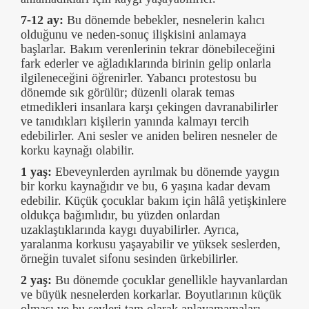
7-12 ay:
Bu dönemde bebekler, nesnelerin kalıcı
olduğunu ve neden-sonuç ilişkisini anlamaya
başlarlar. Bakım verenlerinin tekrar dönebileceğini
fark ederler ve ağladıklarında birinin gelip onlarla
ilgileneceğini öğrenirler. Yabancı protestosu bu
dönemde sık görülür; düzenli olarak temas
etmedikleri insanlara karşı çekingen davranabilirler
ve tanıdıkları kişilerin yanında kalmayı tercih
edebilirler. Ani sesler ve aniden beliren nesneler de
korku kaynağı olabilir.
1 yaş:
Ebeveynlerden ayrılmak bu dönemde yaygın
bir korku kaynağıdır ve bu, 6 yaşına kadar devam
edebilir. Küçük çocuklar bakım için hâlâ yetişkinlere
oldukça bağımlıdır, bu yüzden onlardan
uzaklaştıklarında kaygı duyabilirler. Ayrıca,
yaralanma korkusu yaşayabilir ve yüksek seslerden,
örneğin tuvalet sifonu sesinden ürkebilirler.
2 yaş:
Bu dönemde çocuklar genellikle hayvanlardan
ve büyük nesnelerden korkarlar. Boyutlarının küçük
olması ve bu şeyleri tam olarak anlayamamaları