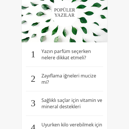
POPÜLER
YAZILAR
Yazın parfüm seçerken
1
nelere dikkat etmeli?
Zayıflama iğneleri mucize
2
mi?
Sağlıklı saçlar için vitamin ve
3
mineral destekleri
Uyurken kilo verebilmek için
4