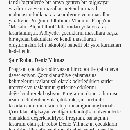
farklı biçimlerde bir araya getiren bir bilgisayar
yazılımı ve yeni masallar üreten bir masal
makinasını kullanarak kendilerine yeni masallar
yaratıyor. Program dilbilimci Vladimir Propp'un
"Masalın Biçimbilimi" kitabından yola çıkarak
tasarlanmıştır. Atölyede, çocukların masallara başka
bir açıdan bakmaları ve kendi masallarını
oluşturmaları için teknoloji temelli bir yapı kurmaları
hedeflenir.
Şair Robot Deniz Yılmaz
Program çocukları şiir yazan bir robot ile çalışmaya
davet ediyor. Çocuklar atölye çalışmasına
kelimelerini raslantısal olarak belirledikleri şiirler
üreterek ve raslantının şiirlerine etkilerini
değerlendirerek başlıyor. Programın ikinci adımı ise
uzun metinlerden yola çıkılarak, şiir üreticileri
tasarlamanın mümkün olup olmadığını araştırmak.
Çocuklar bilgisayar ve diğer teknolojik malzemelerle
olanakları değerlendiriyor. Program, sanatçının
tasarımı olan şair robot Deniz Yılmaz’ın çocukların
herbirine ilk defa yazılmış bir şiiri hazırlaması ile