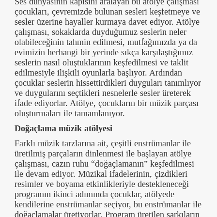
Ses dünyasının kapısını aralayan bu atölye çalışması
çocukları, çevremizde bulunan sesleri keşfetmeye ve
sesler üzerine hayaller kurmaya davet ediyor. Atölye
çalışması, sokaklarda duyduğumuz seslerin neler
olabileceğinin tahmin edilmesi, mutfağımızda ya da
evimizin herhangi bir yerinde sıkça karşılaştığımız
seslerin nasıl oluştuklarının keşfedilmesi ve taklit
edilmesiyle ilişkili oyunlarla başlıyor. Ardından
çocuklar seslerin hissettirdikleri duyguları tanımlıyor
ve duygularını seçtikleri nesnelerle sesler üreterek
ifade ediyorlar. Atölye, çocukların bir müzik parçası
oluşturmaları ile tamamlanıyor.
Doğaçlama müzik atölyesi
Farklı müzik tarzlarına ait, çeşitli enstrümanlar ile
üretilmiş parçaların dinlenmesi ile başlayan atölye
çalışması, cazın ruhu “doğaçlamanın” keşfedilmesi
ile devam ediyor. Müzikal ifadelerinin, çizdikleri
resimler ve boyama etkinlikleriyle destekleneceği
programın ikinci adımında çocuklar, atölyede
kendilerine enstrümanlar seçiyor, bu enstrümanlar ile
doğaçlamalar üretiyorlar. Program üretilen şarkıların