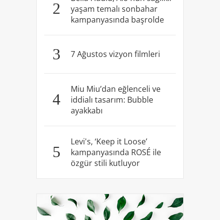
2
yaşam temalı sonbahar
kampanyasında başrolde
3
7 Ağustos vizyon filmleri
Miu Miu’dan eğlenceli ve
4
iddialı tasarım: Bubble
ayakkabı
Levi's, ‘Keep it Loose’
5
kampanyasında ROSÉ ile
özgür stili kutluyor