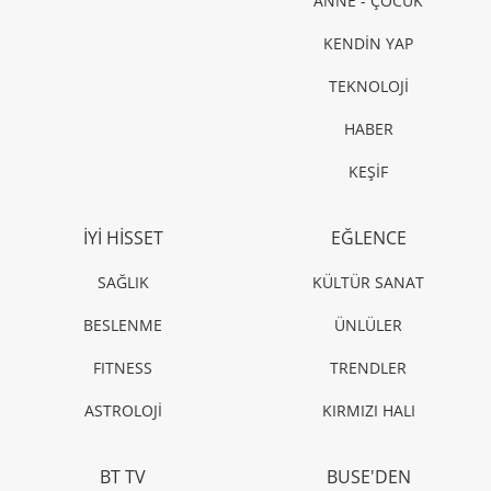
ANNE - ÇOCUK
KENDİN YAP
TEKNOLOJİ
HABER
KEŞİF
İYİ HİSSET
EĞLENCE
SAĞLIK
KÜLTÜR SANAT
BESLENME
ÜNLÜLER
FITNESS
TRENDLER
ASTROLOJİ
KIRMIZI HALI
BT TV
BUSE'DEN