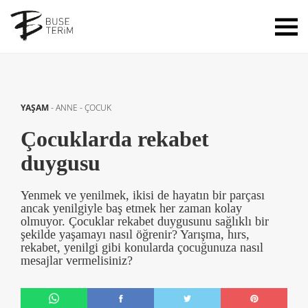
YAŞAM
-
ANNE - ÇOCUK
Çocuklarda rekabet
duygusu
Yenmek ve yenilmek, ikisi de hayatın bir parçası
ancak yenilgiyle baş etmek her zaman kolay
olmuyor. Çocuklar rekabet duygusunu sağlıklı bir
şekilde yaşamayı nasıl öğrenir? Yarışma, hırs,
rekabet, yenilgi gibi konularda çocuğunuza nasıl
mesajlar vermelisiniz?