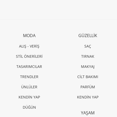
MODA
GÜZELLİK
ALIŞ - VERİŞ
SAÇ
STİL ÖNERİLERİ
TIRNAK
TASARIMCILAR
MAKYAJ
TRENDLER
CİLT BAKIMI
ÜNLÜLER
PARFÜM
KENDİN YAP
KENDİN YAP
DÜĞÜN
YAŞAM