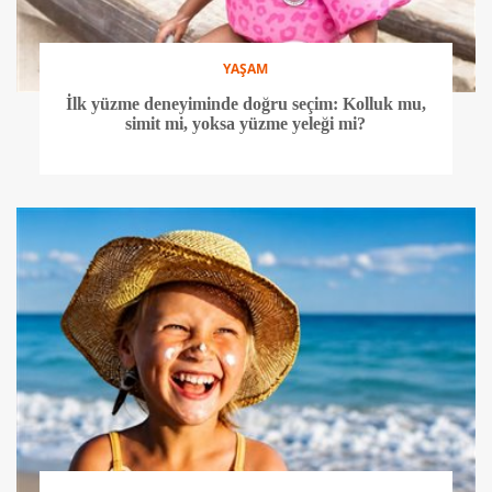
YAŞAM
İlk yüzme deneyiminde doğru seçim: Kolluk mu,
simit mi, yoksa yüzme yeleği mi?