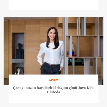
YAŞAM
Çocuğunuzun hayalindeki doğum günü Joyo Kids
Club’da