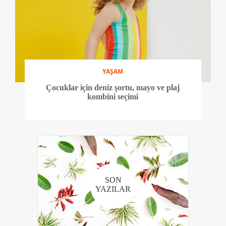
YAŞAM
Çocuklar için deniz şortu, mayo ve plaj
kombini seçimi
SON
YAZILAR