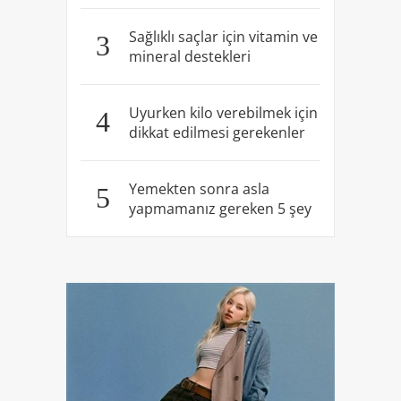
Sağlıklı saçlar için vitamin ve
3
mineral destekleri
Uyurken kilo verebilmek için
4
dikkat edilmesi gerekenler
Yemekten sonra asla
5
yapmamanız gereken 5 şey