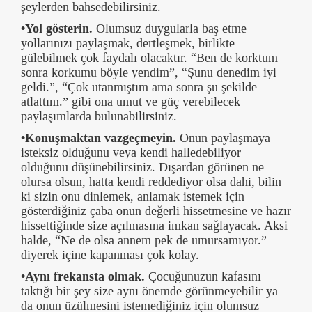
şeylerden bahsedebilirsiniz.
•Yol gösterin.
Olumsuz duygularla baş etme
yollarınızı paylaşmak, dertleşmek, birlikte
gülebilmek çok faydalı olacaktır. “Ben de korktum
sonra korkumu böyle yendim”, “Şunu denedim iyi
geldi.”, “Çok utanmıştım ama sonra şu şekilde
atlattım.” gibi ona umut ve güç verebilecek
paylaşımlarda bulunabilirsiniz.
•Konuşmaktan vazgeçmeyin.
Onun paylaşmaya
isteksiz olduğunu veya kendi halledebiliyor
olduğunu düşünebilirsiniz. Dışardan görünen ne
olursa olsun, hatta kendi reddediyor olsa dahi, bilin
ki sizin onu dinlemek, anlamak istemek için
gösterdiğiniz çaba onun değerli hissetmesine ve hazır
hissettiğinde size açılmasına imkan sağlayacak. Aksi
halde, “Ne de olsa annem pek de umursamıyor.”
diyerek içine kapanması çok kolay.
•Aynı frekansta olmak.
Çocuğunuzun kafasını
taktığı bir şey size aynı önemde görünmeyebilir ya
da onun üzülmesini istemediğiniz için olumsuz