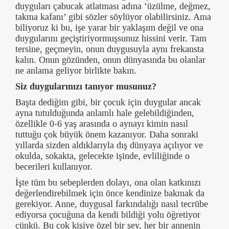
duyguları çabucak atlatması adına ‘üzülme, değmez,
takma kafanı’ gibi sözler söylüyor olabilirsiniz. Ama
biliyoruz ki bu, işe yarar bir yaklaşım değil ve ona
duygularını geçiştiriyormuşsunuz hissini verir. Tam
tersine, geçmeyin, onun duygusuyla aynı frekansta
kalın. Onun gözünden, onun dünyasında bu olanlar
ne anlama geliyor birlikte bakın.
Siz duygularınızı tanıyor musunuz?
Başta dediğim gibi, bir çocuk için duygular ancak
ayna tutulduğunda anlamlı hale gelebildiğinden,
özellikle 0-6 yaş arasında o aynayı kimin nasıl
tuttuğu çok büyük önem kazanıyor. Daha sonraki
yıllarda sizden aldıklarıyla dış dünyaya açılıyor ve
okulda, sokakta, gelecekte işinde, evliliğinde o
becerileri kullanıyor.
İşte tüm bu sebeplerden dolayı, ona olan katkınızı
değerlendirebilmek için önce kendinize bakmak da
gerekiyor. Anne, duygusal farkındalığı nasıl tecrübe
ediyorsa çocuğuna da kendi bildiği yolu öğretiyor
çünkü. Bu çok kişiye özel bir şey, her bir annenin