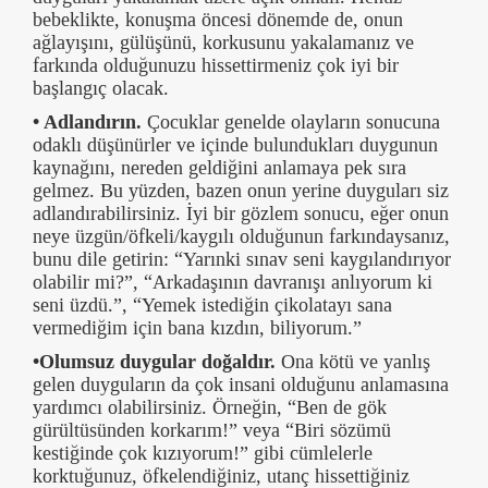
bebeklikte, konuşma öncesi dönemde de, onun
ağlayışını, gülüşünü, korkusunu yakalamanız ve
farkında olduğunuzu hissettirmeniz çok iyi bir
başlangıç olacak.
• Adlandırın.
Çocuklar genelde olayların sonucuna
odaklı düşünürler ve içinde bulundukları duygunun
kaynağını, nereden geldiğini anlamaya pek sıra
gelmez. Bu yüzden, bazen onun yerine duyguları siz
adlandırabilirsiniz. İyi bir gözlem sonucu, eğer onun
neye üzgün/öfkeli/kaygılı olduğunun farkındaysanız,
bunu dile getirin: “Yarınki sınav seni kaygılandırıyor
olabilir mi?”, “Arkadaşının davranışı anlıyorum ki
seni üzdü.”, “Yemek istediğin çikolatayı sana
vermediğim için bana kızdın, biliyorum.”
•Olumsuz duygular doğaldır.
Ona kötü ve yanlış
gelen duyguların da çok insani olduğunu anlamasına
yardımcı olabilirsiniz. Örneğin, “Ben de gök
gürültüsünden korkarım!” veya “Biri sözümü
kestiğinde çok kızıyorum!” gibi cümlelerle
korktuğunuz, öfkelendiğiniz, utanç hissettiğiniz