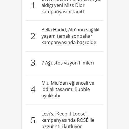
1
aldığı yeni Miss Dior
kampanyasını tanıttı
Bella Hadid, Alo'nun sağlıklı
2
yaşam temalı sonbahar
kampanyasında başrolde
3
7 Ağustos vizyon filmleri
Miu Miu’dan eğlenceli ve
4
iddialı tasarım: Bubble
ayakkabı
Levi's, ‘Keep it Loose’
5
kampanyasında ROSÉ ile
özgür stili kutluyor