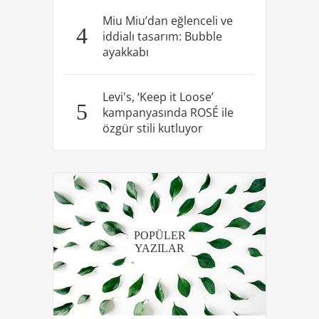
Miu Miu’dan eğlenceli ve
4
iddialı tasarım: Bubble
ayakkabı
Levi's, ‘Keep it Loose’
5
kampanyasında ROSÉ ile
özgür stili kutluyor
POPÜLER
YAZILAR