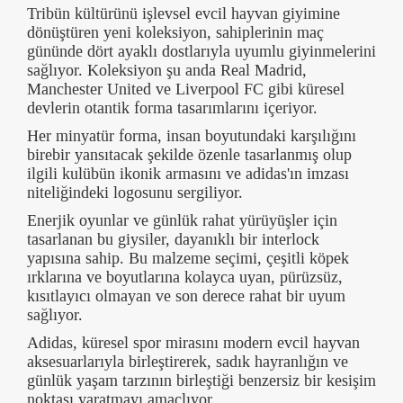
Tribün kültürünü işlevsel evcil hayvan giyimine
dönüştüren yeni koleksiyon, sahiplerinin maç
gününde dört ayaklı dostlarıyla uyumlu giyinmelerini
sağlıyor. Koleksiyon şu anda Real Madrid,
Manchester United ve Liverpool FC gibi küresel
devlerin otantik forma tasarımlarını içeriyor.
Her minyatür forma, insan boyutundaki karşılığını
birebir yansıtacak şekilde özenle tasarlanmış olup
ilgili kulübün ikonik armasını ve adidas'ın imzası
niteliğindeki logosunu sergiliyor.
Enerjik oyunlar ve günlük rahat yürüyüşler için
tasarlanan bu giysiler, dayanıklı bir interlock
yapısına sahip. Bu malzeme seçimi, çeşitli köpek
ırklarına ve boyutlarına kolayca uyan, pürüzsüz,
kısıtlayıcı olmayan ve son derece rahat bir uyum
sağlıyor.
Adidas, küresel spor mirasını modern evcil hayvan
aksesuarlarıyla birleştirerek, sadık hayranlığın ve
günlük yaşam tarzının birleştiği benzersiz bir kesişim
noktası yaratmayı amaçlıyor.