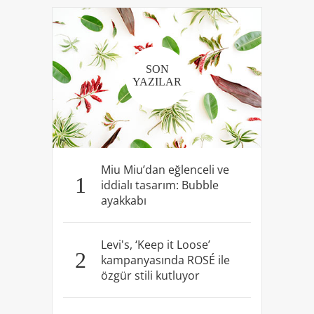
SON
YAZILAR
Miu Miu’dan eğlenceli ve
1
iddialı tasarım: Bubble
ayakkabı
Levi's, ‘Keep it Loose’
2
kampanyasında ROSÉ ile
özgür stili kutluyor