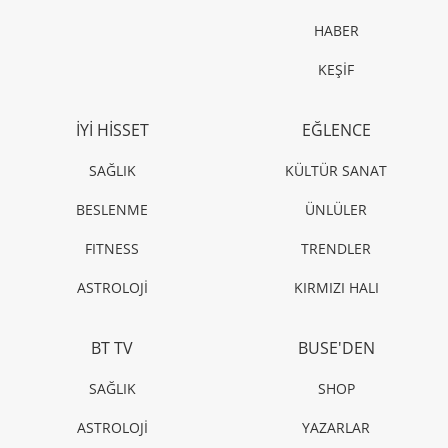
HABER
KEŞİF
İYİ HİSSET
EĞLENCE
SAĞLIK
KÜLTÜR SANAT
BESLENME
ÜNLÜLER
FITNESS
TRENDLER
ASTROLOJİ
KIRMIZI HALI
BT TV
BUSE'DEN
SAĞLIK
SHOP
ASTROLOJİ
YAZARLAR