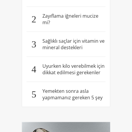
Zayıflama iğneleri mucize
2
mi?
Sağlıklı saçlar için vitamin ve
3
mineral destekleri
Uyurken kilo verebilmek için
4
dikkat edilmesi gerekenler
Yemekten sonra asla
5
yapmamanız gereken 5 şey