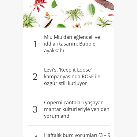
Miu Miu’dan eğlenceli ve
1
iddialı tasarım: Bubble
ayakkabı
Levi's, ‘Keep it Loose’
2
kampanyasında ROSÉ ile
özgür stili kutluyor
Coperni çantaları yaşayan
3
mantar kültürleriyle yeniden
yorumlandı
Haftalık burç yorumları (3 – 9