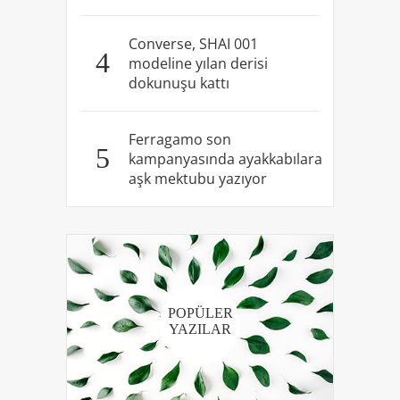
Converse, SHAI 001
4
modeline yılan derisi
dokunuşu kattı
Ferragamo son
5
kampanyasında ayakkabılara
aşk mektubu yazıyor
POPÜLER
YAZILAR