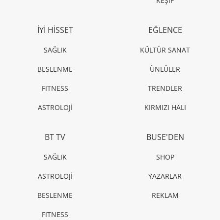
KEŞİF
İYİ HİSSET
EĞLENCE
SAĞLIK
KÜLTÜR SANAT
BESLENME
ÜNLÜLER
FITNESS
TRENDLER
ASTROLOJİ
KIRMIZI HALI
BT TV
BUSE'DEN
SAĞLIK
SHOP
ASTROLOJİ
YAZARLAR
BESLENME
REKLAM
FITNESS