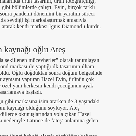
alarında ürün tasarımı, ürün fotoğrafçılığı,
ı gibi bölümlerde çalıştı. Evin, birçok farklı
 sonra pandemi dönemini bir yaratım süreci
nda sevdiği işi markalaştırmak amacıyla
 atarak kendi markası Ignis Diamond’ı kurdu.
m kaynağı oğlu Ateş
nda şekillenen mücevherler” olarak tanımlayan
ond markası ile yaptığı ilk tasarımın ilham
 oldu. Oğlu doğduktan sonra doğum belgesinde
ir aynısını yaptıran Hazel Evin, ürünün çok
e özel yani herkesin kendi çocuğunun ayak
tasarlamaya başladı.
ğu gibi markasına isim ararken de 8 yaşındaki
ham kaynağı olduğunu söylüyor. Ateş
 dillerde okunuşlarından yola çıkan Hazel
si nedeniyle Latince’de ‘ateş’ anlamına gelen