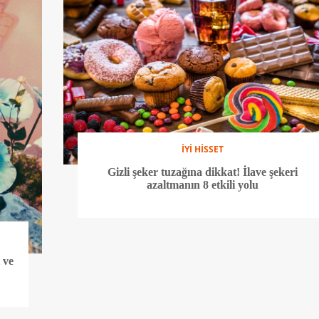
İYİ HİSSET
Gizli şeker tuzağına dikkat! İlave şekeri
azaltmanın 8 etkili yolu
 ve