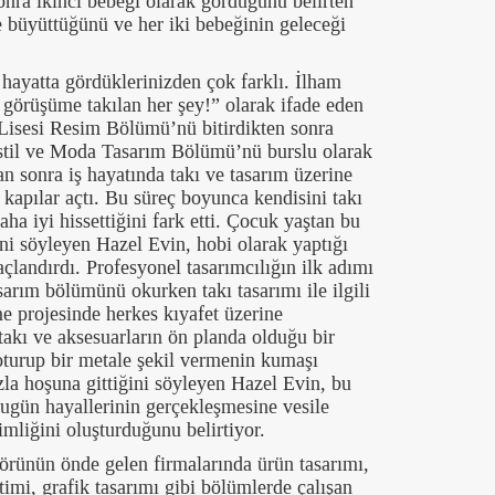
onra ikinci bebeği olarak gördüğünü belirten
te büyüttüğünü ve her iki bebeğinin geleceği
.
 hayatta gördüklerinizden çok farklı. İlham
 görüşüme takılan her şey!”
olarak ifade eden
 Lisesi Resim Bölümü’nü bitirdikten sonra
kstil ve Moda Tasarım Bölümü’nü burslu olarak
 sonra iş hayatında takı ve tasarım üzerine
 kapılar açtı. Bu süreç boyunca kendisini takı
ha iyi hissettiğini fark etti. Çocuk yaştan bu
ni söyleyen Hazel Evin, hobi olarak yaptığı
 taçlandırdı. Profesyonel tasarımcılığın ilk adımı
arım bölümünü okurken takı tasarımı ile ilgili
me projesinde herkes kıyafet üzerine
takı ve aksesuarların ön planda olduğu bir
 oturup bir metale şekil vermenin kumaşı
zla hoşuna gittiğini söyleyen Hazel Evin, bu
bugün hayallerinin gerçekleşmesine vesile
mliğini oluşturduğunu belirtiyor.
rünün önde gelen firmalarında ürün tasarımı,
itimi, grafik tasarımı gibi bölümlerde çalışan