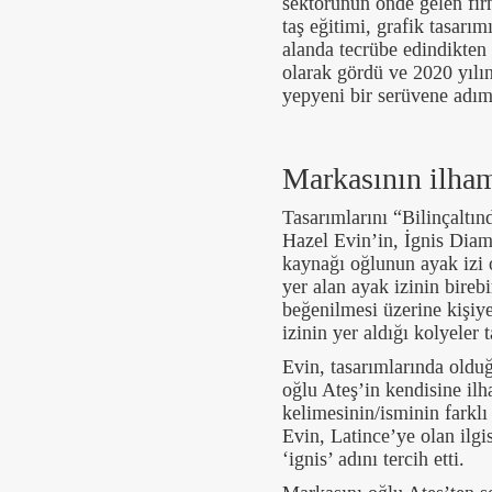
sektörünün önde gelen firm
taş eğitimi, grafik tasarım
alanda tecrübe edindikten
olarak gördü ve 2020 yılı
yepyeni bir serüvene adım
Markasının ilha
Tasarımlarını “Bilinçaltı
Hazel Evin’in, İgnis Diam
kaynağı oğlunun ayak izi
yer alan ayak izinin bireb
beğenilmesi üzerine kişiy
izinin yer aldığı kolyeler 
Evin, tasarımlarında oldu
oğlu Ateş’in kendisine il
kelimesinin/isminin farklı
Evin, Latince’ye olan ilgi
‘ignis’ adını tercih etti.