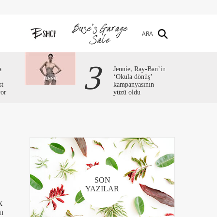
ARA
3
a
Jennie, Ray-Ban’in
‘Okula dönüş’
st
kampanyasının
yor
yüzü oldu
SON
YAZILAR
k
m