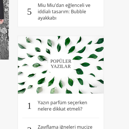
Miu Miu’dan eğlenceli ve
5
iddialı tasarım: Bubble
ayakkabı
POPÜLER
YAZILAR
Yazın parfüm seçerken
1
nelere dikkat etmeli?
Zayıflama iğneleri mucize