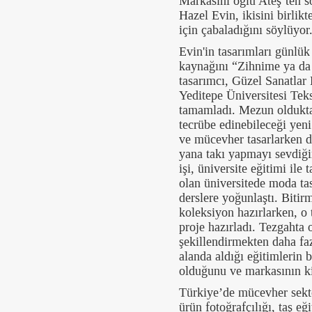
Markasını oğlu Ateş’ten s
Hazel Evin, ikisini birlik
için çabaladığını söylüyor
Evin'in tasarımları günlük
kaynağını “Zihnime ya da
tasarımcı, Güzel Sanatlar
Yeditepe Üniversitesi Te
tamamladı. Mezun olduktan
tecrübe edinebileceği yeni
ve mücevher tasarlarken da
yana takı yapmayı sevdiği
işi, üniversite eğitimi ile
olan üniversitede moda tas
derslere yoğunlaştı. Bitir
koleksiyon hazırlarken, o 
proje hazırladı. Tezgahta
şekillendirmekten daha fa
alanda aldığı eğitimlerin 
olduğunu ve markasının ki
Türkiye’de mücevher sektö
ürün fotoğrafçılığı, taş eğ