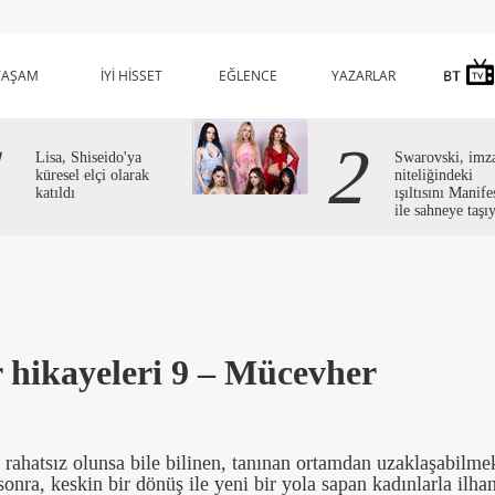
YAŞAM
İYİ HİSSET
EĞLENCE
YAZARLAR
1
2
Lisa, Shiseido'ya
Swarovski, imz
küresel elçi olarak
niteliğindeki
katıldı
ışıltısını Manife
ile sahneye taşı
r hikayeleri 9 – Mücevher
rahatsız olunsa bile bilinen, tanınan ortamdan uzaklaşabilme
onra, keskin bir dönüş ile yeni bir yola sapan kadınlarla ilha