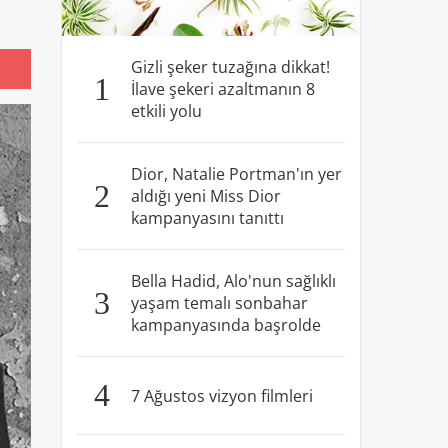
Gizli şeker tuzağına dikkat!
1
İlave şekeri azaltmanın 8
etkili yolu
Dior, Natalie Portman'ın yer
2
aldığı yeni Miss Dior
kampanyasını tanıttı
Bella Hadid, Alo'nun sağlıklı
3
yaşam temalı sonbahar
kampanyasında başrolde
4
7 Ağustos vizyon filmleri