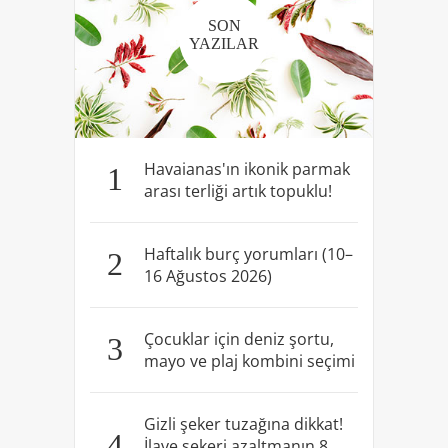
SON
YAZILAR
Havaianas'ın ikonik parmak
1
arası terliği artık topuklu!
Haftalık burç yorumları (10–
2
16 Ağustos 2026)
Çocuklar için deniz şortu,
3
mayo ve plaj kombini seçimi
Gizli şeker tuzağına dikkat!
4
İlave şekeri azaltmanın 8