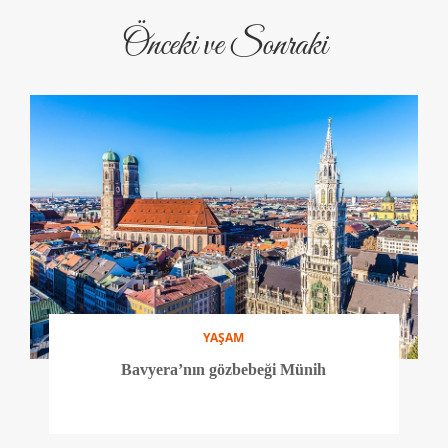
Önceki ve Sonraki
YAŞAM
Bavyera’nın gözbebeği Münih