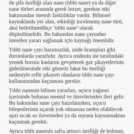
ile şifa özelliği olan nane (tıbbi nane) ya da diğer
nane türleri arasında gerek lezzet, gerekse etki
bakımından önemli farklılıklar vardır. Bilimsel
kaynaklarda yer alan, etkinliği incelenmiş nane türü,
aksi belirtilmedikçe ‘tıbbi nane’ olarak
düşünülmelidir. Bu bakımdan nane çayından
istenilen yararı sağlamak için kaynağı önemlidir.
Tıbbi nane çayı hazımsızlık, mide krampları gibi
durumlarda yararlıdır. Ayrıca midenin üst tarafındaki
yemek borusu kaslarını gevşeterek gaz şikayetlerinin
giderilmesinde etki gösterir fakat bu özelliği
nedeniyle reflü şikayeti olanların tıbbi nane çayı
kullanımından kaçınması gerekir.
Tıbbi nanenin bilinen yararları, uçucu yağının
içerisinde bulunan mentol ve türevlerinden ileri gelir.
Bu bakımdan nane çayı hazırlanırken, uçucu
bileşenlerinin uçarak yok olmasına neden olabilecek
aşırı sıcak su ilavesinden ya da suyunu kaynatmaktan
kaçınmak gerekir.
Ayrıca tıbbi nanenin safra artırıcı özelliği de bulunur,