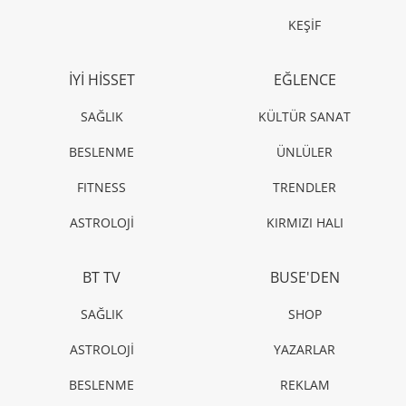
KEŞİF
İYİ HİSSET
EĞLENCE
SAĞLIK
KÜLTÜR SANAT
BESLENME
ÜNLÜLER
FITNESS
TRENDLER
ASTROLOJİ
KIRMIZI HALI
BT TV
BUSE'DEN
SAĞLIK
SHOP
ASTROLOJİ
YAZARLAR
BESLENME
REKLAM