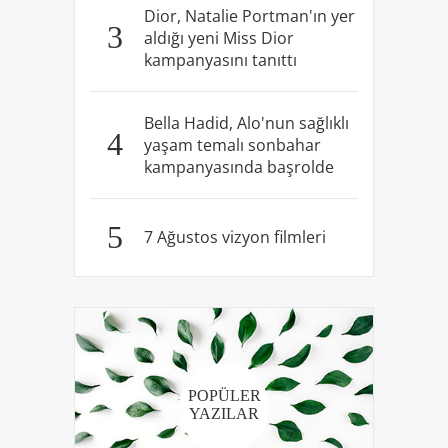
Dior, Natalie Portman'ın yer
3
aldığı yeni Miss Dior
kampanyasını tanıttı
Bella Hadid, Alo'nun sağlıklı
4
yaşam temalı sonbahar
kampanyasında başrolde
5
7 Ağustos vizyon filmleri
POPÜLER
YAZILAR