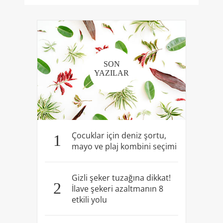
SON
YAZILAR
Çocuklar için deniz şortu,
1
mayo ve plaj kombini seçimi
Gizli şeker tuzağına dikkat!
2
İlave şekeri azaltmanın 8
etkili yolu