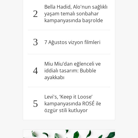
Bella Hadid, Alo'nun sağlıklı
2
yaşam temalı sonbahar
kampanyasında başrolde
3
7 Ağustos vizyon filmleri
Miu Miu’dan eğlenceli ve
4
iddialı tasarım: Bubble
ayakkabı
Levi's, ‘Keep it Loose’
5
kampanyasında ROSÉ ile
özgür stili kutluyor