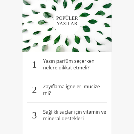
POPÜLER
YAZILAR
Yazın parfüm seçerken
1
nelere dikkat etmeli?
Zayıflama iğneleri mucize
2
mi?
Sağlıklı saçlar için vitamin ve
3
mineral destekleri