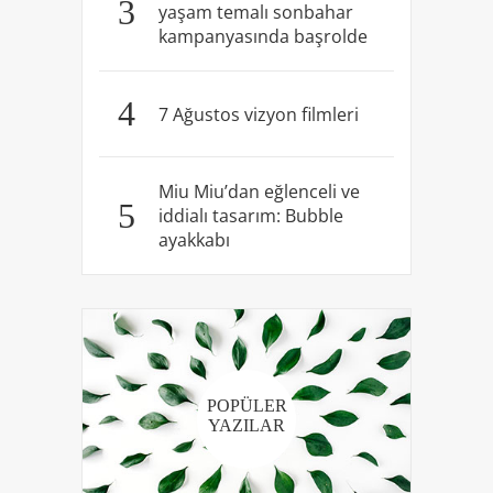
3
yaşam temalı sonbahar
kampanyasında başrolde
4
7 Ağustos vizyon filmleri
Miu Miu’dan eğlenceli ve
5
iddialı tasarım: Bubble
ayakkabı
POPÜLER
YAZILAR