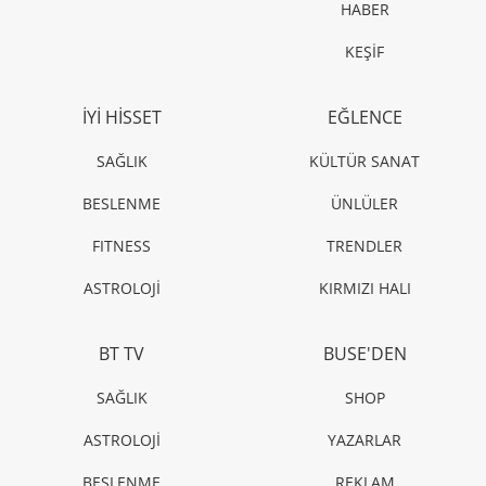
HABER
KEŞİF
İYİ HİSSET
EĞLENCE
SAĞLIK
KÜLTÜR SANAT
BESLENME
ÜNLÜLER
FITNESS
TRENDLER
ASTROLOJİ
KIRMIZI HALI
BT TV
BUSE'DEN
SAĞLIK
SHOP
ASTROLOJİ
YAZARLAR
BESLENME
REKLAM