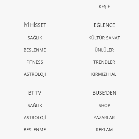
KEŞİF
İYİ HİSSET
EĞLENCE
SAĞLIK
KÜLTÜR SANAT
BESLENME
ÜNLÜLER
FITNESS
TRENDLER
ASTROLOJİ
KIRMIZI HALI
BT TV
BUSE'DEN
SAĞLIK
SHOP
ASTROLOJİ
YAZARLAR
BESLENME
REKLAM