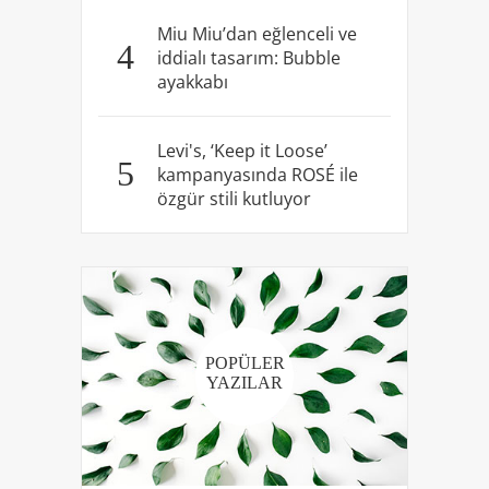
Miu Miu’dan eğlenceli ve
4
iddialı tasarım: Bubble
ayakkabı
Levi's, ‘Keep it Loose’
5
kampanyasında ROSÉ ile
özgür stili kutluyor
POPÜLER
YAZILAR