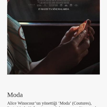
Moda
Alice Winocour’un yönettiği ‘Moda’ (Coutures),