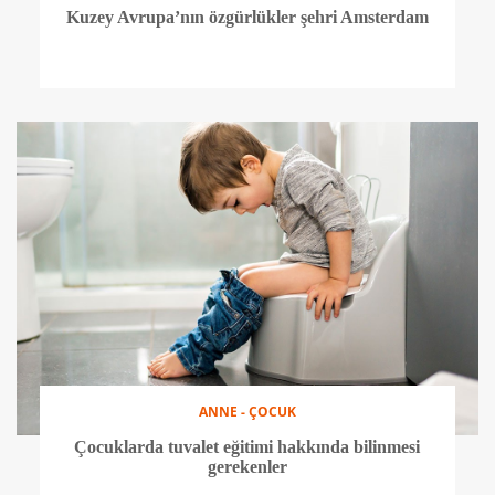
YEME - İÇME
Yılbaşı gecesi için mekan önerileri
YEME - İÇME