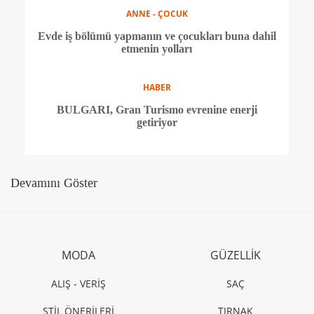
YEME - İÇME
Dior’dan Anne-Sophie Pic ile çok özel bir iş birliği