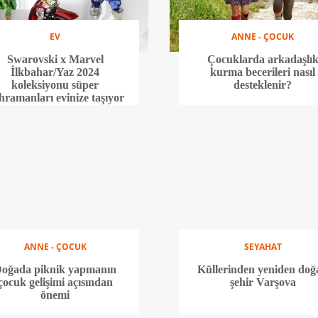
EV
ANNE - ÇOCUK
Swarovski x Marvel
Çocuklarda arkadaşlı
İlkbahar/Yaz 2024
kurma becerileri nasıl
koleksiyonu süper
desteklenir?
hramanları evinize taşıyor
ANNE - ÇOCUK
SEYAHAT
oğada piknik yapmanın
Küllerinden yeniden doğ
çocuk gelişimi açısından
şehir Varşova
önemi