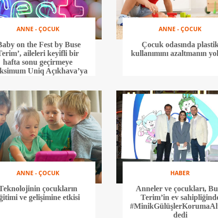
ANNE - ÇOCUK
ANNE - ÇOCUK
Baby on the Fest by Buse
Çocuk odasında plasti
erim’, aileleri keyifli bir
kullanımını azaltmanın yol
hafta sonu geçirmeye
ksimum Uniq Açıkhava’ya
davet ediyor
ANNE - ÇOCUK
HABER
Teknolojinin çocukların
Anneler ve çocukları, Bu
ğitimi ve gelişimine etkisi
Terim’in ev sahipliğind
#MinikGülüşlerKorumaAl
dedi