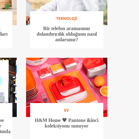
TEKNOLOJİ
k
Bir telefon aramasının
ları
dolandırıcılık olduğunu nasıl
anlarsınız?
EV
se
H&M Home 🖤 Pantone ikinci
e
koleksiyonu sunuyor
tında