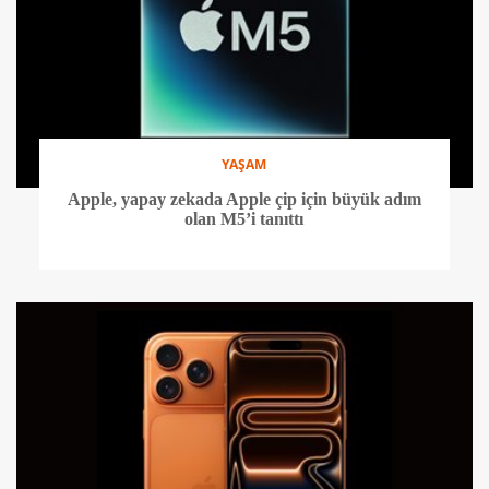
YAŞAM
Apple, yapay zekada Apple çip için büyük adım
olan M5’i tanıttı