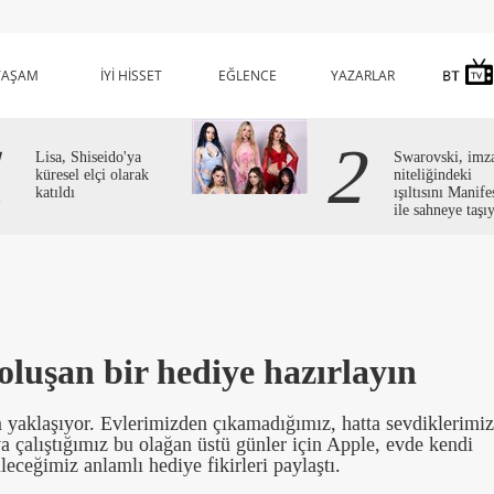
YAŞAM
İYİ HİSSET
EĞLENCE
YAZARLAR
1
2
Lisa, Shiseido'ya
Swarovski, imz
küresel elçi olarak
niteliğindeki
katıldı
ışıltısını Manife
ile sahneye taşı
oluşan bir hediye hazırlayın
m yaklaşıyor. Evlerimizden çıkamadığımız, hatta sevdiklerimi
ya çalıştığımız bu olağan üstü günler için Apple, evde kendi
eceğimiz anlamlı hediye fikirleri paylaştı.