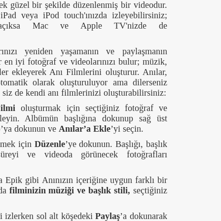
ek güzel bir şekilde düzenlenmiş bir videodur.
iPad veya iPod touch'ınızda izleyebilirsiniz;
 açıksa Mac ve Apple TV'nizde de
rınızı yeniden yaşamanın ve paylaşmanın
 en iyi fotoğraf ve videolarınızı bulur; müzik,
ler ekleyerek Anı Filmlerini oluşturur. Anılar,
omatik olarak oluşturuluyor ama dilerseniz
 siz de kendi anı filmlerinizi oluşturabilirsiniz:
ilmi
oluşturmak için seçtiğiniz fotoğraf ve
kleyin. Albümün başlığına dokunup sağ üst
’ya dokunun ve
Anılar’a Ekle
’yi seçin.
irmek için
Düzenle
’ye dokunun. Başlığı, başlık
süreyi ve videoda görünecek fotoğrafları
 Epik gibi Anınızın içeriğine uygun farklı bir
da
filminizin müziği ve başlık stili,
seçtiğiniz
i izlerken sol alt köşedeki
Paylaş
’a dokunarak