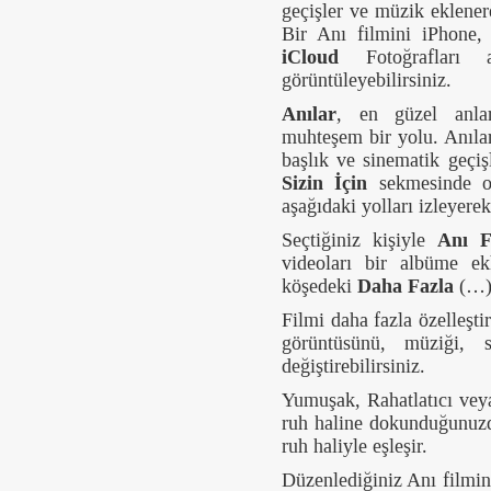
geçişler ve müzik eklener
Bir Anı filmini iPhone, 
iCloud
Fotoğrafları
görüntüleyebilirsiniz.
Anılar
, en güzel anla
muhteşem bir yolu. Anılar
başlık ve sinematik geçiş
Sizin İçin
sekmesinde ot
aşağıdaki yolları izleyerek
Seçtiğiniz kişiyle
Anı F
videoları bir albüme e
köşedeki
Daha Fazla
(…)
Filmi daha fazla özelleşt
görüntüsünü, müziği, 
değiştirebilirsiniz.
Yumuşak, Rahatlatıcı veya
ruh haline dokunduğunuz
ruh haliyle eşleşir.
Düzenlediğiniz Anı filmin