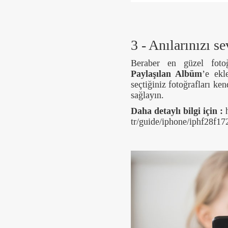
3 - Anılarınızı s
Beraber en güzel fotoğr
Paylaşılan Albüm
’e ekl
seçtiğiniz fotoğrafları k
sağlayın.
Daha detaylı bilgi için :
h
tr/guide/iphone/iphf28f17