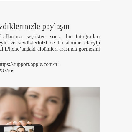
evdiklerinizle paylaşın
aflarınızı seçtikten sonra bu fotoğrafları
eyin ve sevdiklerinizi de bu albüme ekleyip
endi iPhone’undaki albümleri arasında görmesini
ttps://support.apple.com/tr-
237/ios