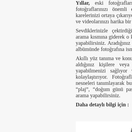
Yıllar,
eski fotoğraflar
fotoğraflarınızı önemli
karelerinizi ortaya çıkarı
ve videolarınızı harika bi
Sevdiklerinizle çektirdi
arama kısmına giderek o k
yapabilirsiniz. Aradığını
albümünde fotoğrafına ismi
Akıllı yüz tanıma ve konum
aldığınız kişilere vey
yapabilmenizi sağlıyor
kolaylaştırıyor. Fotoğra
nesneleri tanımlayarak bu
“plaj”, “doğum günü pas
arama yapabilirsiniz.
Daha detaylı bilgi için :
h