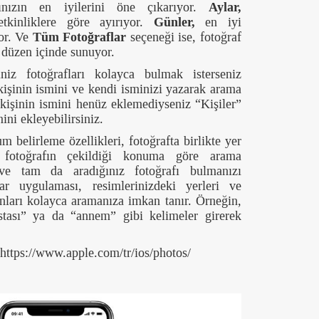
ınızın en iyilerini öne çıkarıyor.
Aylar,
 etkinliklere göre ayırıyor.
Günler,
en iyi
yor. Ve
Tüm Fotoğraflar
seçeneği ise, fotoğraf
r düzen içinde sunuyor.
ğiniz fotoğrafları kolayca bulmak isterseniz
işinin ismini ve kendi isminizi yazarak arama
z kişinin ismini henüz eklemediyseniz “Kişiler”
ni ekleyebilirsiniz.
 belirleme özellikleri, fotoğrafta birlikte yer
a fotoğrafın çekildiği konuma göre arama
 ve tam da aradığınız fotoğrafı bulmanızı
flar uygulaması, resimlerinizdeki yerleri ve
nları kolayca aramanıza imkan tanır. Örneğin,
tası” ya da “annem” gibi kelimeler girerek
ttps://www.apple.com/tr/ios/photos/