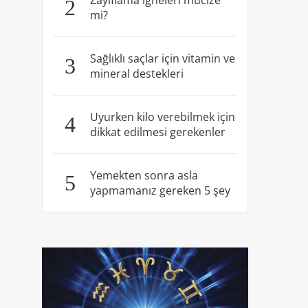
Zayıflama iğneleri mucize
2
mi?
Sağlıklı saçlar için vitamin ve
3
mineral destekleri
Uyurken kilo verebilmek için
4
dikkat edilmesi gerekenler
Yemekten sonra asla
5
yapmamanız gereken 5 şey