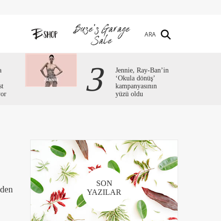
ARA
3
a
Jennie, Ray-Ban’in
‘Okula dönüş’
st
kampanyasının
yor
yüzü oldu
SON
zden
YAZILAR