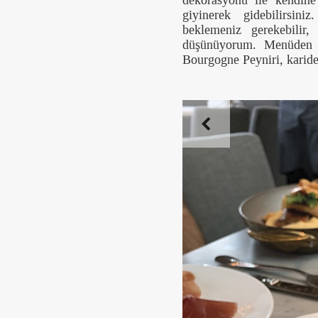
dekorasyonu ile kendine
giyinerek gidebilirsin
beklemeniz gerekebilir
düşünüyorum. Menüden ta
Bourgogne Peyniri, karide