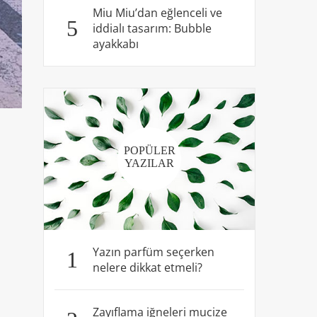
Miu Miu’dan eğlenceli ve
5
iddialı tasarım: Bubble
ayakkabı
POPÜLER
YAZILAR
Yazın parfüm seçerken
1
nelere dikkat etmeli?
Zayıflama iğneleri mucize