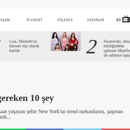
YAŞAM
İYİ HİSSET
EĞLENCE
YAZARLAR
1
2
Lisa, Shiseido'ya
Swarovski, imz
küresel elçi olarak
niteliğindeki
katıldı
ışıltısını Manife
ile sahneye taşı
ereken 10 şey
aat yaşayan şehir New York'un trend mekanlarını, şaşırtan
rdi...