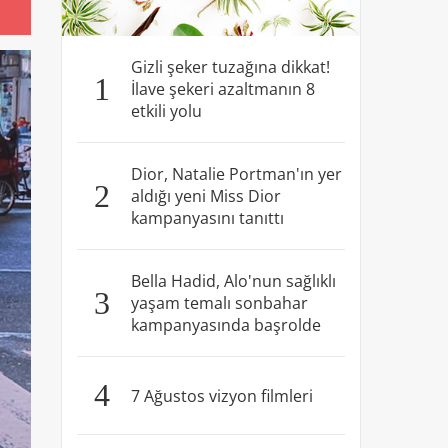
Gizli şeker tuzağına dikkat!
1
İlave şekeri azaltmanın 8
etkili yolu
Dior, Natalie Portman'ın yer
2
aldığı yeni Miss Dior
kampanyasını tanıttı
Bella Hadid, Alo'nun sağlıklı
3
yaşam temalı sonbahar
kampanyasında başrolde
4
7 Ağustos vizyon filmleri