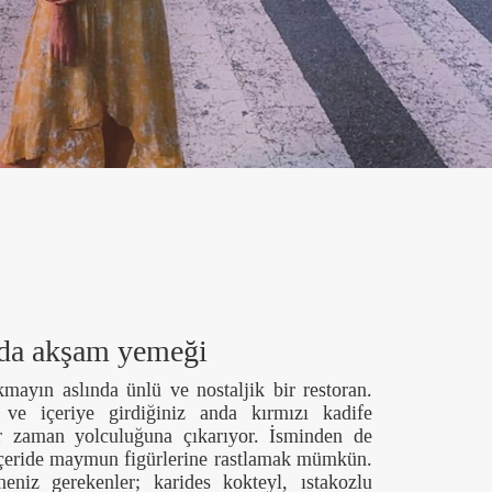
da akşam yemeği
mayın aslında ünlü ve nostaljik bir restoran.
ş ve içeriye girdiğiniz anda kırmızı kadife
bir zaman yolculuğuna çıkarıyor. İsminden de
içeride maymun figürlerine rastlamak mümkün.
iz gerekenler; karides kokteyl, ıstakozlu