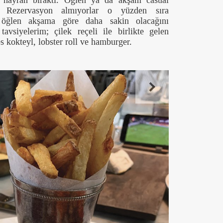
 hayran bıraktı. Öğlen ya da akşam casual
iz. Rezervasyon almıyorlar o yüzden sıra
, öğlen akşama göre daha sakin olacağını
vsiyelerim; çilek reçeli ile birlikte gelen
s kokteyl, lobster roll ve hamburger.