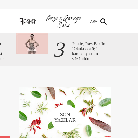
ARA
3
a
Jennie, Ray-Ban’in
‘Okula dönüş’
st
kampanyasının
yor
yüzü oldu
SON
YAZILAR