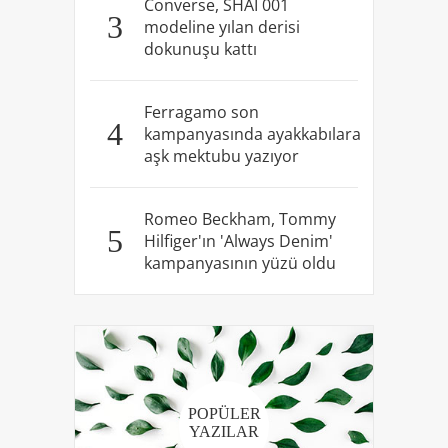
Converse, SHAI 001
3
modeline yılan derisi
dokunuşu kattı
Ferragamo son
4
kampanyasında ayakkabılara
aşk mektubu yazıyor
Romeo Beckham, Tommy
5
Hilfiger'ın 'Always Denim'
kampanyasının yüzü oldu
POPÜLER
YAZILAR