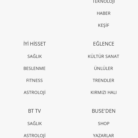
TEKNOLOJİ
HABER
KEŞİF
İYİ HİSSET
EĞLENCE
SAĞLIK
KÜLTÜR SANAT
BESLENME
ÜNLÜLER
FITNESS
TRENDLER
ASTROLOJİ
KIRMIZI HALI
BT TV
BUSE'DEN
SAĞLIK
SHOP
ASTROLOJİ
YAZARLAR